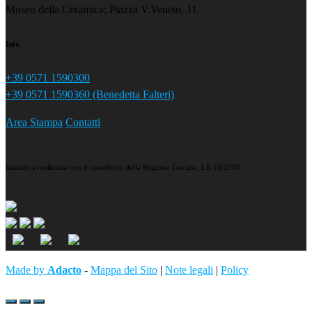
Museo della Ceramica: Piazza V.Veneto, 11.
Info
+39 0571 1590300
+39 0571 1590360 (Benedetta Falteri)
Area Stampa
Contatti
Iniziativa realizzata con il contributo della Regione Toscana, LR 10/2008.
Made by
Adacto
-
Mappa del Sito
|
Note legali
|
Policy