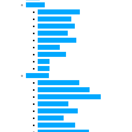
Cosa Fare
Itinerari della ceramica
Corsi di Ceramica
Attività per bambini
Itinerari ciclabili
Degustazioni e visite
Equitazione
Golf e trekking
Parchi
Locali
Cosa vedere
Museo della Ceramica
Museo e aree archeologiche
Museo diffuso Empolese Valdelsa
Pala di Botticelli
Baccio da Montelupo
Villa Medicea
Prioria San Lorenzo