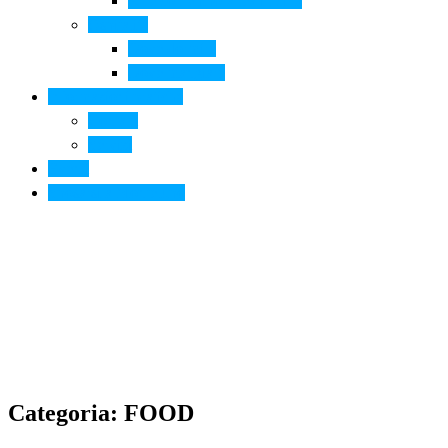
Arte contemporanea in città
Ospitalità
Dove dormire
Dove mangiare
Informazioni pratiche
Contatti
Servizi
Eventi
Sposarsi a Montelupo
Categoria: FOOD