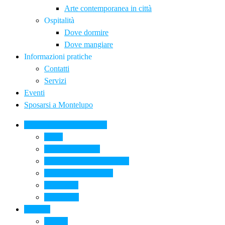
Arte contemporanea in città
Ospitalità
Dove dormire
Dove mangiare
Informazioni pratiche
Contatti
Servizi
Eventi
Sposarsi a Montelupo
La Ceramica a Montelupo
Storia
Una qualità unica
Le botteghe della ceramica
La scuola di ceramica
Come si fa
Il glossario
Turismo
La città