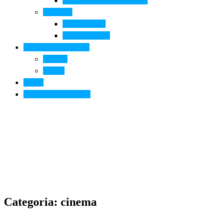
Arte contemporanea in città
Ospitalità
Dove dormire
Dove mangiare
Informazioni pratiche
Contatti
Servizi
Eventi
Sposarsi a Montelupo
Categoria: cinema