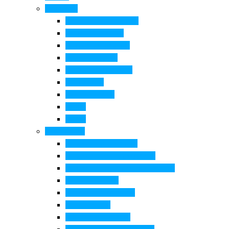
Cosa Fare
Itinerari della ceramica
Corsi di Ceramica
Attività per bambini
Itinerari ciclabili
Degustazioni e visite
Equitazione
Golf e trekking
Parchi
Locali
Cosa vedere
Museo della Ceramica
Museo e aree archeologiche
Museo diffuso Empolese Valdelsa
Pala di Botticelli
Baccio da Montelupo
Villa Medicea
Prioria San Lorenzo