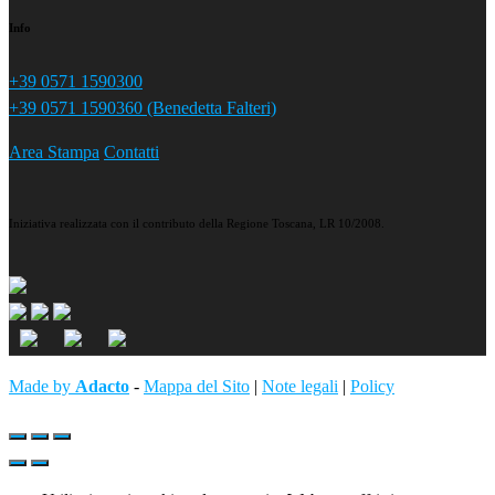
Info
+39 0571 1590300
+39 0571 1590360 (Benedetta Falteri)
Area Stampa
Contatti
Iniziativa realizzata con il contributo della Regione Toscana, LR 10/2008.
Made by
Adacto
-
Mappa del Sito
|
Note legali
|
Policy