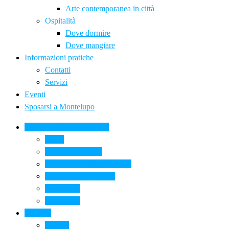
Arte contemporanea in città
Ospitalità
Dove dormire
Dove mangiare
Informazioni pratiche
Contatti
Servizi
Eventi
Sposarsi a Montelupo
La Ceramica a Montelupo
Storia
Una qualità unica
Le botteghe della ceramica
La scuola di ceramica
Come si fa
Il glossario
Turismo
La città