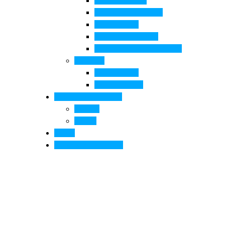
Pala di Botticelli
Baccio da Montelupo
Villa Medicea
Prioria San Lorenzo
Arte contemporanea in città
Ospitalità
Dove dormire
Dove mangiare
Informazioni pratiche
Contatti
Servizi
Eventi
Sposarsi a Montelupo