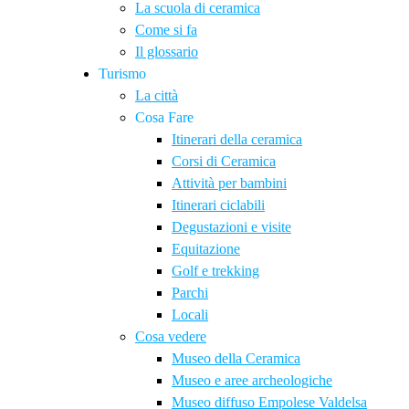
La scuola di ceramica
Come si fa
Il glossario
Turismo
La città
Cosa Fare
Itinerari della ceramica
Corsi di Ceramica
Attività per bambini
Itinerari ciclabili
Degustazioni e visite
Equitazione
Golf e trekking
Parchi
Locali
Cosa vedere
Museo della Ceramica
Museo e aree archeologiche
Museo diffuso Empolese Valdelsa