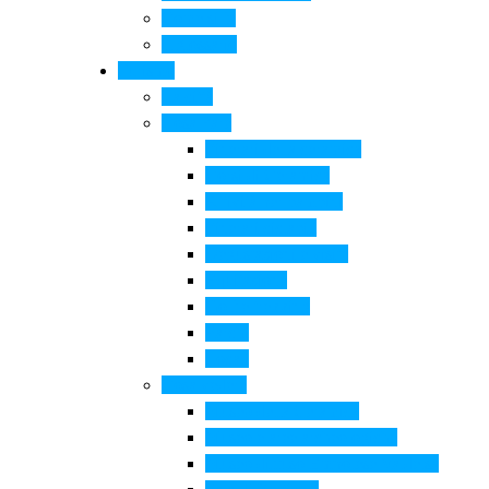
Come si fa
Il glossario
Turismo
La città
Cosa Fare
Itinerari della ceramica
Corsi di Ceramica
Attività per bambini
Itinerari ciclabili
Degustazioni e visite
Equitazione
Golf e trekking
Parchi
Locali
Cosa vedere
Museo della Ceramica
Museo e aree archeologiche
Museo diffuso Empolese Valdelsa