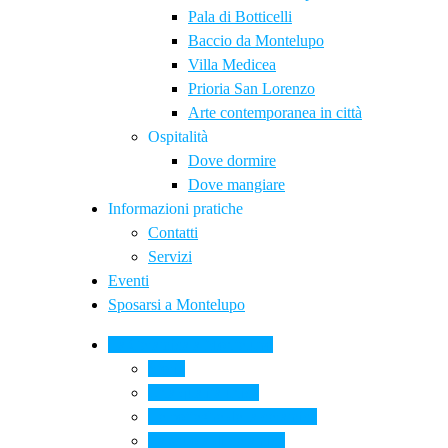
Pala di Botticelli
Baccio da Montelupo
Villa Medicea
Prioria San Lorenzo
Arte contemporanea in città
Ospitalità
Dove dormire
Dove mangiare
Informazioni pratiche
Contatti
Servizi
Eventi
Sposarsi a Montelupo
La Ceramica a Montelupo
Storia
Una qualità unica
Le botteghe della ceramica
La scuola di ceramica