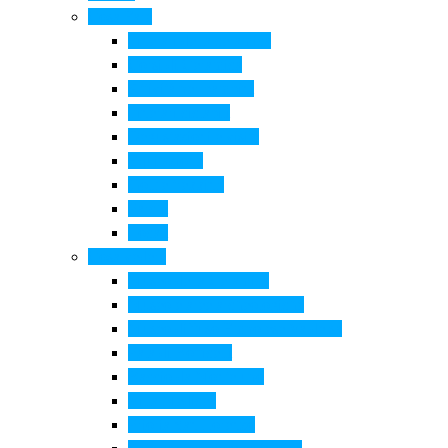
Cosa Fare
Itinerari della ceramica
Corsi di Ceramica
Attività per bambini
Itinerari ciclabili
Degustazioni e visite
Equitazione
Golf e trekking
Parchi
Locali
Cosa vedere
Museo della Ceramica
Museo e aree archeologiche
Museo diffuso Empolese Valdelsa
Pala di Botticelli
Baccio da Montelupo
Villa Medicea
Prioria San Lorenzo