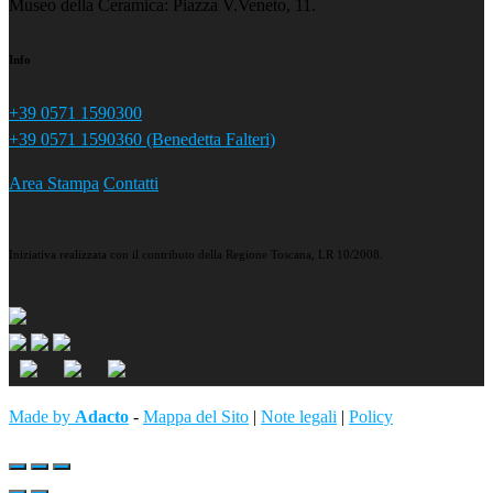
Museo della Ceramica: Piazza V.Veneto, 11.
Info
+39 0571 1590300
+39 0571 1590360 (Benedetta Falteri)
Area Stampa
Contatti
Iniziativa realizzata con il contributo della Regione Toscana, LR 10/2008.
Made by
Adacto
-
Mappa del Sito
|
Note legali
|
Policy