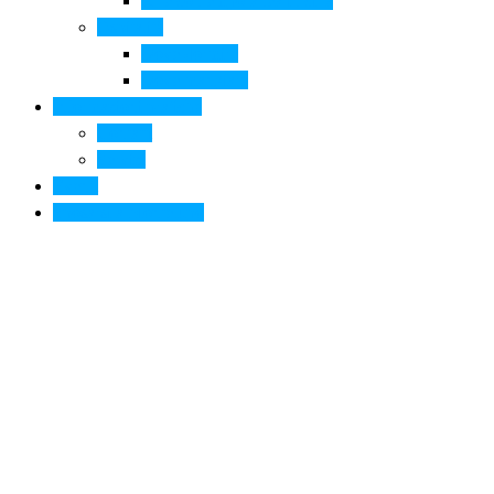
Arte contemporanea in città
Ospitalità
Dove dormire
Dove mangiare
Informazioni pratiche
Contatti
Servizi
Eventi
Sposarsi a Montelupo
Fra tradizione e innovazione