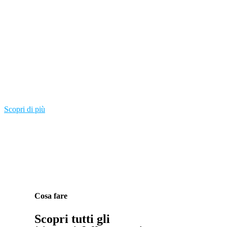
La Strada della Ceramica
attraversa un vasto territorio alle porte di
Firenze. Partendo da Montelupo Fiorentino, importante centro di
produzione della maiolica per la città di Firenze tra il 1400 e il 1530,
si ha modo di intraprendere un viaggio che vi porterà dentro la storia
di questi luoghi strettamente legati alla lavorazione e al commercio
della Ceramica.
Scopri di più
Cosa fare
Scopri tutti gli