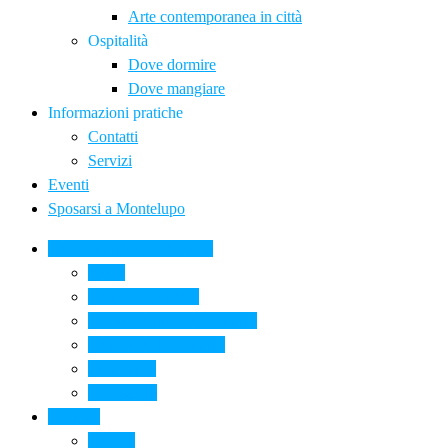
Arte contemporanea in città
Ospitalità
Dove dormire
Dove mangiare
Informazioni pratiche
Contatti
Servizi
Eventi
Sposarsi a Montelupo
La Ceramica a Montelupo
Storia
Una qualità unica
Le botteghe della ceramica
La scuola di ceramica
Come si fa
Il glossario
Turismo
La città