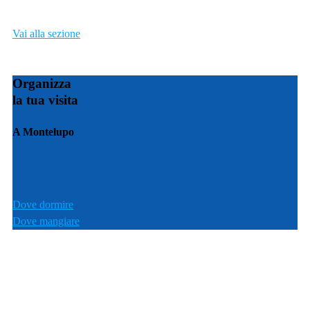
Vai alla sezione
Organizza
la tua visita
A Montelupo
Dove dormire
Dove mangiare
Cosa fare a Montelupo