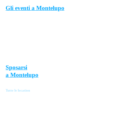
Gli eventi a Montelupo
INCONTRI, CONFERENZE, LABORATORI E
CONCERTI, SUL TERRITORIO DI MONTELUPO E
DINTORNI
Sposarsi
a Montelupo
Tutte le location