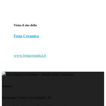
Visita il sito della
Festa Ceramica
www.festaceramica.it
Indirizzo
Infopoint: Corso G.Garibaldi, 35.