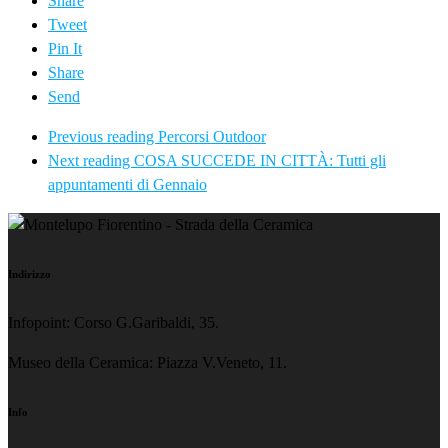
Share
Tweet
Pin It
Share
Send
Previous reading
Percorsi Outdoor
Next reading
COSA SUCCEDE IN CITTÀ: Tutti gli
appuntamenti di Gennaio
Indirizzo
Infopoint: Corso G.Garibaldi, 35.
Museo della Ceramica: Piazza V.Veneto, 11.
Info