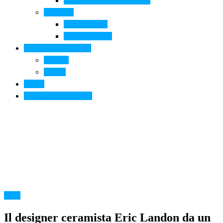
Arte contemporanea in città
Ospitalità
Dove dormire
Dove mangiare
Informazioni pratiche
Contatti
Servizi
Eventi
Sposarsi a Montelupo
Altro
Il designer ceramista Eric Landon da un