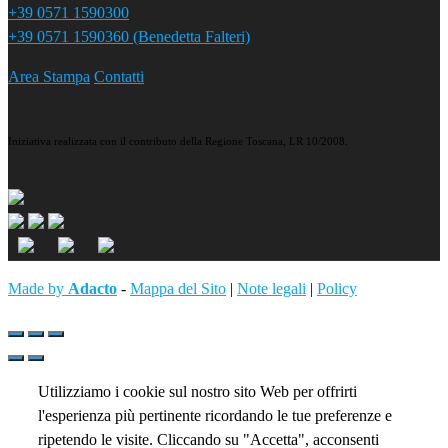
+39 0571 1590300
+39 0571 1590360 (Benedetta Falteri)
Area Stampa
Contatti
Iniziativa realizzata con il contributo della Regione Toscana, LR 10/2008.
Made by
Adacto
-
Mappa del Sito
|
Note legali
|
Policy
Utilizziamo i cookie sul nostro sito Web per offrirti
l'esperienza più pertinente ricordando le tue preferenze e
ripetendo le visite. Cliccando su "Accetta", acconsenti