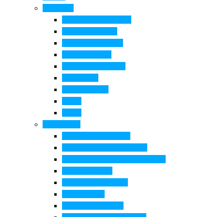
Cosa Fare
Itinerari della ceramica
Corsi di Ceramica
Attività per bambini
Itinerari ciclabili
Degustazioni e visite
Equitazione
Golf e trekking
Parchi
Locali
Cosa vedere
Museo della Ceramica
Museo e aree archeologiche
Museo diffuso Empolese Valdelsa
Pala di Botticelli
Baccio da Montelupo
Villa Medicea
Prioria San Lorenzo