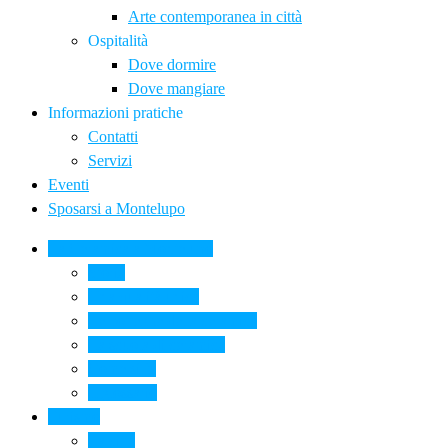
Arte contemporanea in città
Ospitalità
Dove dormire
Dove mangiare
Informazioni pratiche
Contatti
Servizi
Eventi
Sposarsi a Montelupo
La Ceramica a Montelupo
Storia
Una qualità unica
Le botteghe della ceramica
La scuola di ceramica
Come si fa
Il glossario
Turismo
La città