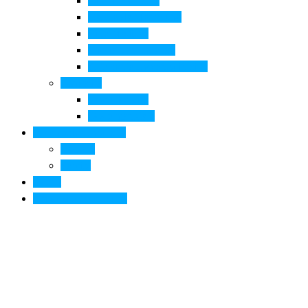
Pala di Botticelli
Baccio da Montelupo
Villa Medicea
Prioria San Lorenzo
Arte contemporanea in città
Ospitalità
Dove dormire
Dove mangiare
Informazioni pratiche
Contatti
Servizi
Eventi
Sposarsi a Montelupo