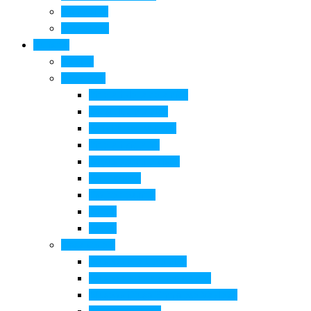
Come si fa
Il glossario
Turismo
La città
Cosa Fare
Itinerari della ceramica
Corsi di Ceramica
Attività per bambini
Itinerari ciclabili
Degustazioni e visite
Equitazione
Golf e trekking
Parchi
Locali
Cosa vedere
Museo della Ceramica
Museo e aree archeologiche
Museo diffuso Empolese Valdelsa