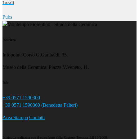
Locali
Pubs
Indirizzo
Infopoint: Corso G.Garibaldi, 35.
Museo della Ceramica: Piazza V.Veneto, 11.
Info
+39 0571 1590300
+39 0571 1590360 (Benedetta Falteri)
Area Stampa
Contatti
Iniziativa realizzata con il contributo della Regione Toscana, LR 10/2008.