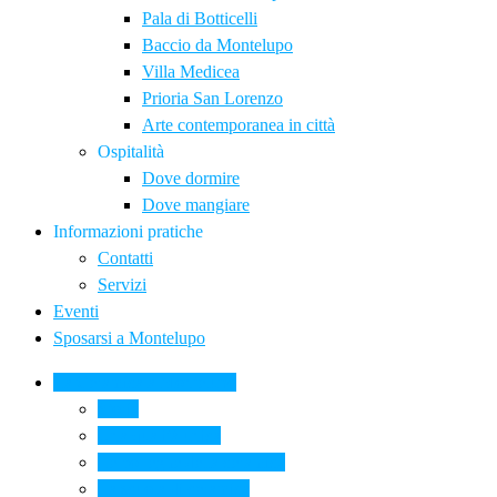
Pala di Botticelli
Baccio da Montelupo
Villa Medicea
Prioria San Lorenzo
Arte contemporanea in città
Ospitalità
Dove dormire
Dove mangiare
Informazioni pratiche
Contatti
Servizi
Eventi
Sposarsi a Montelupo
La Ceramica a Montelupo
Storia
Una qualità unica
Le botteghe della ceramica
La scuola di ceramica