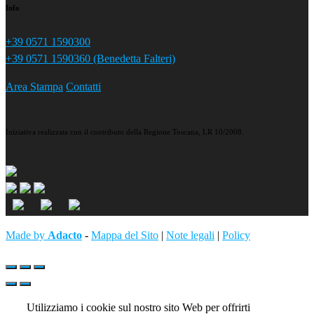
Info
+39 0571 1590300
+39 0571 1590360 (Benedetta Falteri)
Area Stampa
Contatti
Iniziativa realizzata con il contributo della Regione Toscana, LR 10/2008.
Made by
Adacto
-
Mappa del Sito
|
Note legali
|
Policy
Utilizziamo i cookie sul nostro sito Web per offrirti