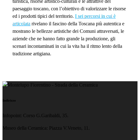
turistica, risorse artistico-culturali e le attrattive del
paesaggio toscano, con l’obiettivo di valorizzare le risorse
ed i prodotti tipici del territorio.
I sei percorsi in cui è
articolata
rivelano il fascino della Toscana più autentica e
mostrano le bellezze artistiche dei Comuni attraversati, le
aziende che ne hanno fatto grande la produzione, gli
scenari incontaminati in cui la vita ha il ritmo lento della
tradizione artigiana.
Indirizzo
Infopoint: Corso G.Garibaldi, 35.
Museo della Ceramica: Piazza V.Veneto, 11.