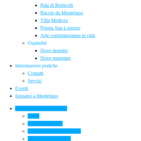
Pala di Botticelli
Baccio da Montelupo
Villa Medicea
Prioria San Lorenzo
Arte contemporanea in città
Ospitalità
Dove dormire
Dove mangiare
Informazioni pratiche
Contatti
Servizi
Eventi
Sposarsi a Montelupo
La Ceramica a Montelupo
Storia
Una qualità unica
Le botteghe della ceramica
La scuola di ceramica