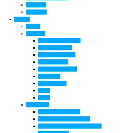
Come si fa
Il glossario
Turismo
La città
Cosa Fare
Itinerari della ceramica
Corsi di Ceramica
Attività per bambini
Itinerari ciclabili
Degustazioni e visite
Equitazione
Golf e trekking
Parchi
Locali
Cosa vedere
Museo della Ceramica
Museo e aree archeologiche
Museo diffuso Empolese Valdelsa