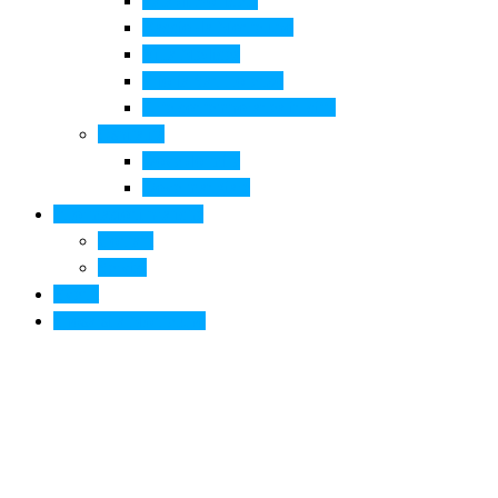
Pala di Botticelli
Baccio da Montelupo
Villa Medicea
Prioria San Lorenzo
Arte contemporanea in città
Ospitalità
Dove dormire
Dove mangiare
Informazioni pratiche
Contatti
Servizi
Eventi
Sposarsi a Montelupo