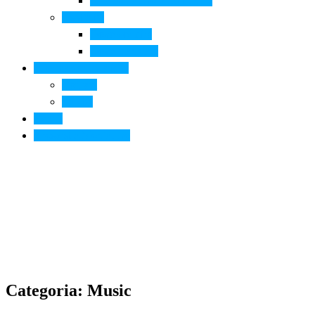
Arte contemporanea in città
Ospitalità
Dove dormire
Dove mangiare
Informazioni pratiche
Contatti
Servizi
Eventi
Sposarsi a Montelupo
Categoria: Music