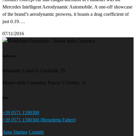
Mercedes Intelligent Aerodynamic Automobile. A one-off showcase
of the brand’s aerodynamic prowess, it boasts a drag coefficient of
just 0.19….
07/11/2016
Indirizzo
Infopoint: Corso G.Garibaldi, 35.
Museo della Ceramica: Piazza V.Veneto, 11.
Info
+39 0571 1590300
+39 0571 1590360 (Benedetta Falteri)
Area Stampa
Contatti