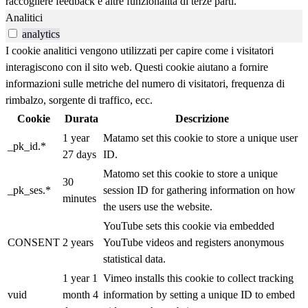
raccogliere feedback e altre funzionalità di terze parti.
Analitici
analytics
I cookie analitici vengono utilizzati per capire come i visitatori
interagiscono con il sito web. Questi cookie aiutano a fornire
informazioni sulle metriche del numero di visitatori, frequenza di
rimbalzo, sorgente di traffico, ecc.
Cookie
Durata
Descrizione
1 year
Matamo set this cookie to store a unique user
_pk_id.*
27 days
ID.
Matomo set this cookie to store a unique
30
_pk_ses.*
session ID for gathering information on how
minutes
the users use the website.
YouTube sets this cookie via embedded
CONSENT
2 years
YouTube videos and registers anonymous
statistical data.
1 year 1
Vimeo installs this cookie to collect tracking
vuid
month 4
information by setting a unique ID to embed