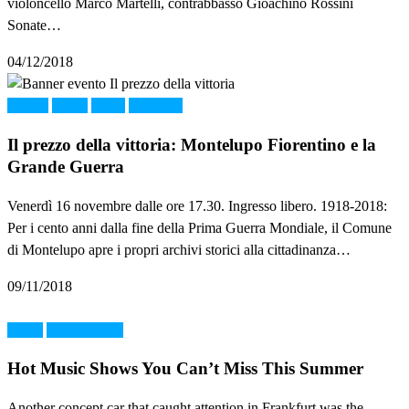
violoncello Marco Martelli, contrabbasso Gioachino Rossini
Sonate…
04/12/2018
FOOD
Music
News
STORIA
Il prezzo della vittoria: Montelupo Fiorentino e la
Grande Guerra
Venerdì 16 novembre dalle ore 17.30. Ingresso libero. 1918-2018:
Per i cento anni dalla fine della Prima Guerra Mondiale, il Comune
di Montelupo apre i propri archivi storici alla cittadinanza…
09/11/2018
Music
Без рубрики
Hot Music Shows You Can’t Miss This Summer
Another concept car that caught attention in Frankfurt was the