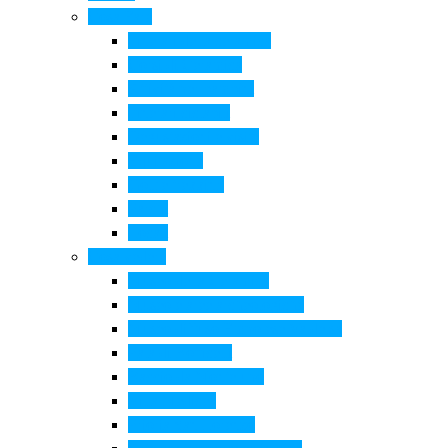
Cosa Fare
Itinerari della ceramica
Corsi di Ceramica
Attività per bambini
Itinerari ciclabili
Degustazioni e visite
Equitazione
Golf e trekking
Parchi
Locali
Cosa vedere
Museo della Ceramica
Museo e aree archeologiche
Museo diffuso Empolese Valdelsa
Pala di Botticelli
Baccio da Montelupo
Villa Medicea
Prioria San Lorenzo