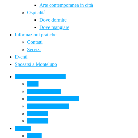
Arte contemporanea in città
Ospitalità
Dove dormire
Dove mangiare
Informazioni pratiche
Contatti
Servizi
Eventi
Sposarsi a Montelupo
La Ceramica a Montelupo
Storia
Una qualità unica
Le botteghe della ceramica
La scuola di ceramica
Come si fa
Il glossario
Turismo
La città