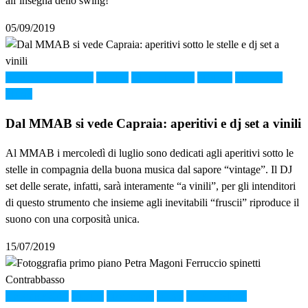
all’insegna dello swing!
05/09/2019
Arte contemporanea
Cultura
Di tutti i colori
MMAB
Montelupo
Music
Dal MMAB si vede Capraia: aperitivi e dj set a vinili
Al MMAB i mercoledì di luglio sono dedicati agli aperitivi sotto le
stelle in compagnia della buona musica dal sapore “vintage”. Il DJ
set delle serate, infatti, sarà interamente “a vinili”, per gli intenditori
di questo strumento che insieme agli inevitabili “fruscii” riproduce il
suono con una corposità unica.
15/07/2019
Cèramica2019
Cultura
Montelupo
Music
Villa Medicea