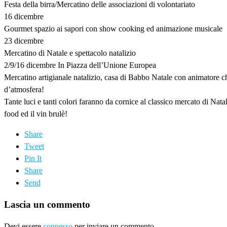
Festa della birra/Mercatino delle associazioni di volontariato
16 dicembre
Gourmet spazio ai sapori con show cooking ed animazione musicale
23 dicembre
Mercatino di Natale e spettacolo natalizio
2/9/16 dicembre In Piazza dell’Unione Europea
Mercatino artigianale natalizio, casa di Babbo Natale con animatore ch
d’atmosfera!
Tante luci e tanti colori faranno da cornice al classico mercato di Nata
food ed il vin brulè!
Share
Tweet
Pin It
Share
Send
Lascia un commento
Devi essere
connesso
per inviare un commento.