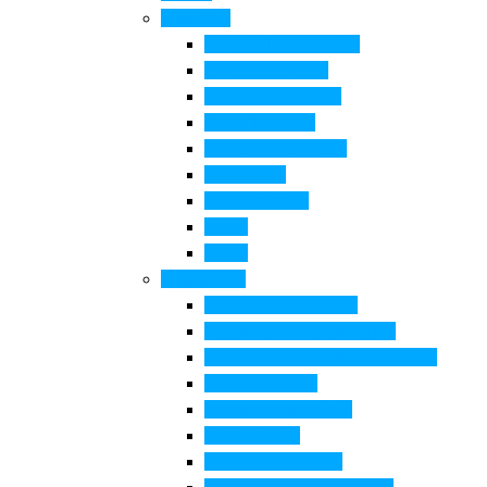
Cosa Fare
Itinerari della ceramica
Corsi di Ceramica
Attività per bambini
Itinerari ciclabili
Degustazioni e visite
Equitazione
Golf e trekking
Parchi
Locali
Cosa vedere
Museo della Ceramica
Museo e aree archeologiche
Museo diffuso Empolese Valdelsa
Pala di Botticelli
Baccio da Montelupo
Villa Medicea
Prioria San Lorenzo