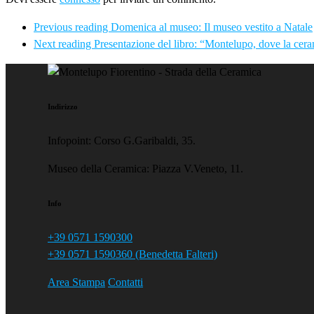
Previous reading
Domenica al museo: Il museo vestito a Natale
Next reading
Presentazione del libro: “Montelupo, dove la ceram
Indirizzo
Infopoint: Corso G.Garibaldi, 35.
Museo della Ceramica: Piazza V.Veneto, 11.
Info
+39 0571 1590300
+39 0571 1590360 (Benedetta Falteri)
Area Stampa
Contatti