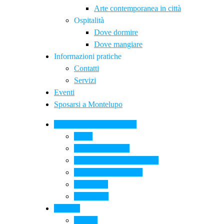
Arte contemporanea in città
Ospitalità
Dove dormire
Dove mangiare
Informazioni pratiche
Contatti
Servizi
Eventi
Sposarsi a Montelupo
La Ceramica a Montelupo
Storia
Una qualità unica
Le botteghe della ceramica
La scuola di ceramica
Come si fa
Il glossario
Turismo
La città