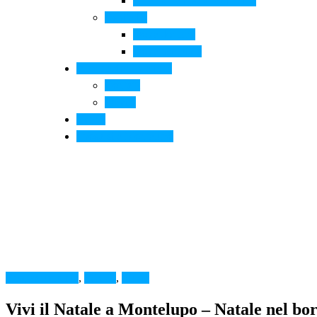
Arte contemporanea in città
Ospitalità
Dove dormire
Dove mangiare
Informazioni pratiche
Contatti
Servizi
Eventi
Sposarsi a Montelupo
Enogastronomia
,
FOOD
,
Music
Vivi il Natale a Montelupo – Natale nel bo