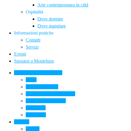
Arte contemporanea in città
Ospitalità
Dove dormire
Dove mangiare
Informazioni pratiche
Contatti
Servizi
Eventi
Sposarsi a Montelupo
La Ceramica a Montelupo
Storia
Una qualità unica
Le botteghe della ceramica
La scuola di ceramica
Come si fa
Il glossario
Turismo
La città