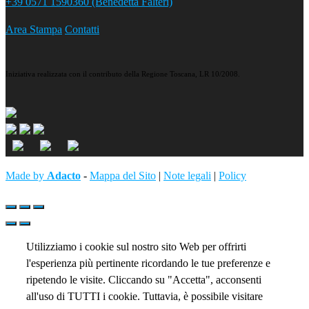
+39 0571 1590360 (Benedetta Falteri)
Area Stampa
Contatti
Iniziativa realizzata con il contributo della Regione Toscana, LR 10/2008.
Made by
Adacto
-
Mappa del Sito
|
Note legali
|
Policy
Utilizziamo i cookie sul nostro sito Web per offrirti
l'esperienza più pertinente ricordando le tue preferenze e
ripetendo le visite. Cliccando su "Accetta", acconsenti
all'uso di TUTTI i cookie. Tuttavia, è possibile visitare