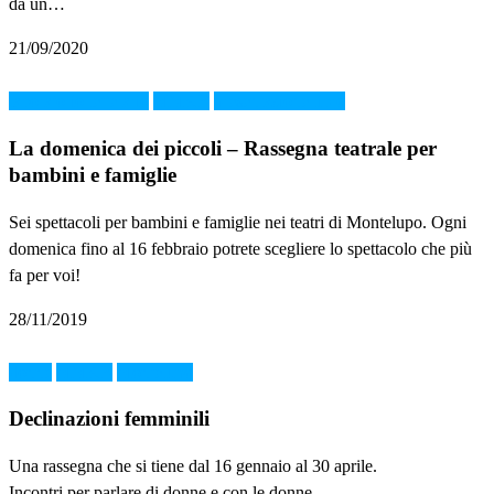
da un…
21/09/2020
laboratorio letterario
MMAB
presentazione libro
La domenica dei piccoli – Rassegna teatrale per
bambini e famiglie
Sei spettacoli per bambini e famiglie nei teatri di Montelupo. Ogni
domenica fino al 16 febbraio potrete scegliere lo spettacolo che più
fa per voi!
28/11/2019
donne
MMAB
Montelupo
Declinazioni femminili
Una rassegna che si tiene dal 16 gennaio al 30 aprile.
Incontri per parlare di donne e con le donne.