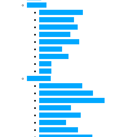
Cosa Fare
Itinerari della ceramica
Corsi di Ceramica
Attività per bambini
Itinerari ciclabili
Degustazioni e visite
Equitazione
Golf e trekking
Parchi
Locali
Cosa vedere
Museo della Ceramica
Museo e aree archeologiche
Museo diffuso Empolese Valdelsa
Pala di Botticelli
Baccio da Montelupo
Villa Medicea
Prioria San Lorenzo