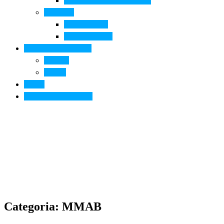
Arte contemporanea in città
Ospitalità
Dove dormire
Dove mangiare
Informazioni pratiche
Contatti
Servizi
Eventi
Sposarsi a Montelupo
Categoria: MMAB