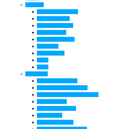
Cosa Fare
Itinerari della ceramica
Corsi di Ceramica
Attività per bambini
Itinerari ciclabili
Degustazioni e visite
Equitazione
Golf e trekking
Parchi
Locali
Cosa vedere
Museo della Ceramica
Museo e aree archeologiche
Museo diffuso Empolese Valdelsa
Pala di Botticelli
Baccio da Montelupo
Villa Medicea
Prioria San Lorenzo