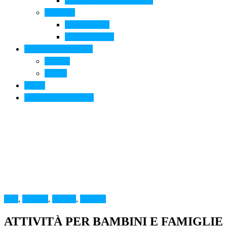
Arte contemporanea in città
Ospitalità
Dove dormire
Dove mangiare
Informazioni pratiche
Contatti
Servizi
Eventi
Sposarsi a Montelupo
Arte
,
bambini
,
Cultura
,
MMAB
ATTIVITÀ PER BAMBINI E FAMIGLIE