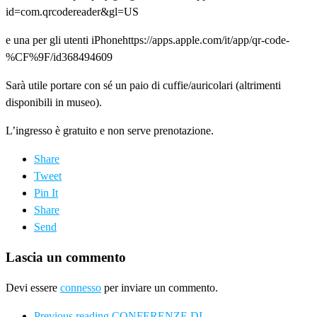
id=com.qrcodereader&gl=US
e una per gli utenti iPhonehttps://apps.apple.com/it/app/qr-code-
%CF%9F/id368494609
Sarà utile portare con sé un paio di cuffie/auricolari (altrimenti
disponibili in museo).
L’ingresso è gratuito e non serve prenotazione.
Share
Tweet
Pin It
Share
Send
Lascia un commento
Devi essere
connesso
per inviare un commento.
Previous reading
CONFERENZE DI