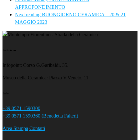
APPROFONDIMENTO
Next reading
BUONGIORNO CERAMICA – 20 & 21
MAGGIO 2023
Indirizzo
Infopoint: Corso G.Garibaldi, 35.
Museo della Ceramica: Piazza V.Veneto, 11.
Info
+39 0571 1590300
+39 0571 1590360 (Benedetta Falteri)
Area Stampa
Contatti