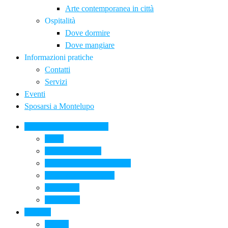
Arte contemporanea in città
Ospitalità
Dove dormire
Dove mangiare
Informazioni pratiche
Contatti
Servizi
Eventi
Sposarsi a Montelupo
La Ceramica a Montelupo
Storia
Una qualità unica
Le botteghe della ceramica
La scuola di ceramica
Come si fa
Il glossario
Turismo
La città