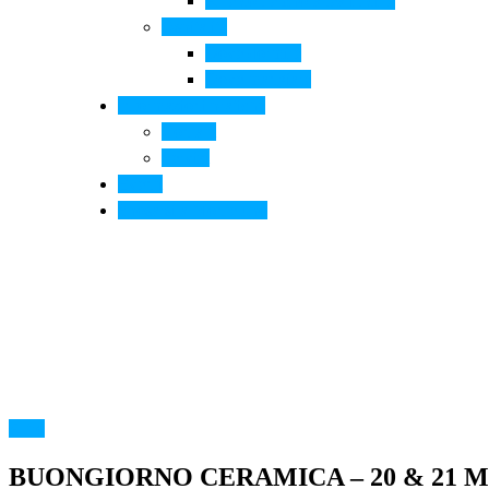
Arte contemporanea in città
Ospitalità
Dove dormire
Dove mangiare
Informazioni pratiche
Contatti
Servizi
Eventi
Sposarsi a Montelupo
Altro
BUONGIORNO CERAMICA – 20 & 21 M