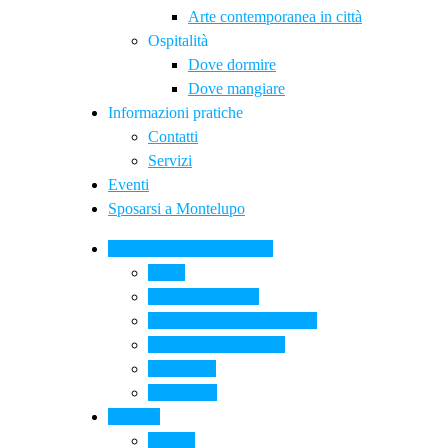
Arte contemporanea in città
Ospitalità
Dove dormire
Dove mangiare
Informazioni pratiche
Contatti
Servizi
Eventi
Sposarsi a Montelupo
La Ceramica a Montelupo
Storia
Una qualità unica
Le botteghe della ceramica
La scuola di ceramica
Come si fa
Il glossario
Turismo
La città