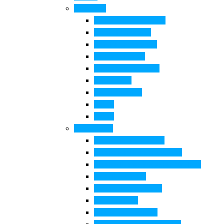
Cosa Fare
Itinerari della ceramica
Corsi di Ceramica
Attività per bambini
Itinerari ciclabili
Degustazioni e visite
Equitazione
Golf e trekking
Parchi
Locali
Cosa vedere
Museo della Ceramica
Museo e aree archeologiche
Museo diffuso Empolese Valdelsa
Pala di Botticelli
Baccio da Montelupo
Villa Medicea
Prioria San Lorenzo