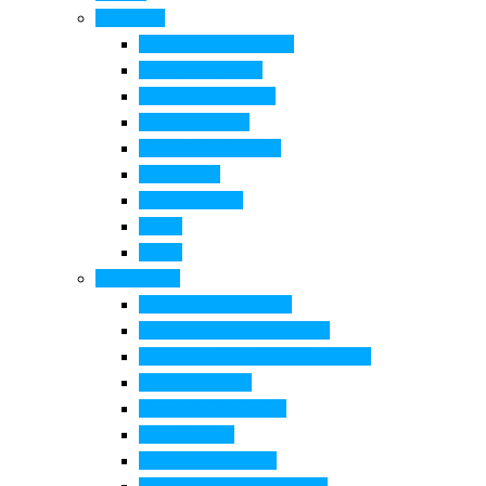
Cosa Fare
Itinerari della ceramica
Corsi di Ceramica
Attività per bambini
Itinerari ciclabili
Degustazioni e visite
Equitazione
Golf e trekking
Parchi
Locali
Cosa vedere
Museo della Ceramica
Museo e aree archeologiche
Museo diffuso Empolese Valdelsa
Pala di Botticelli
Baccio da Montelupo
Villa Medicea
Prioria San Lorenzo