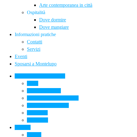
Arte contemporanea in città
Ospitalità
Dove dormire
Dove mangiare
Informazioni pratiche
Contatti
Servizi
Eventi
Sposarsi a Montelupo
La Ceramica a Montelupo
Storia
Una qualità unica
Le botteghe della ceramica
La scuola di ceramica
Come si fa
Il glossario
Turismo
La città