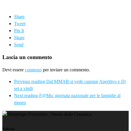
Share
Tweet
Pin It
Share
Send
Lascia un commento
Devi essere
connesso
per inviare un commento.
Previous reading
Dal MMAB si vede capraia| Aperitivo e Dj
set a vinili
Next reading
F@Mu: giornata nazionale per le famiglie al
museo
Indirizzo