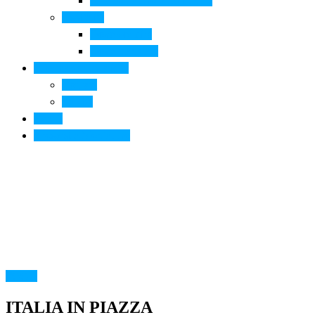
Arte contemporanea in città
Ospitalità
Dove dormire
Dove mangiare
Informazioni pratiche
Contatti
Servizi
Eventi
Sposarsi a Montelupo
FOOD
ITALIA IN PIAZZA