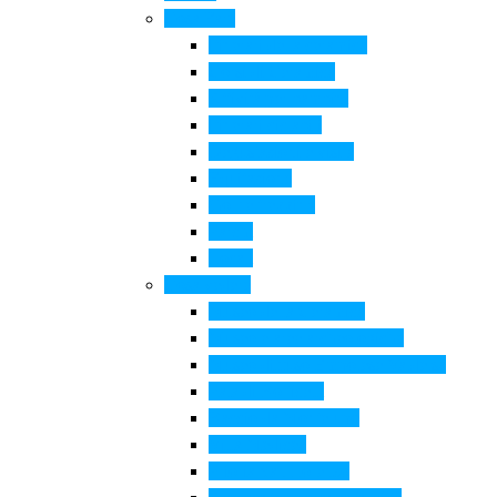
Cosa Fare
Itinerari della ceramica
Corsi di Ceramica
Attività per bambini
Itinerari ciclabili
Degustazioni e visite
Equitazione
Golf e trekking
Parchi
Locali
Cosa vedere
Museo della Ceramica
Museo e aree archeologiche
Museo diffuso Empolese Valdelsa
Pala di Botticelli
Baccio da Montelupo
Villa Medicea
Prioria San Lorenzo