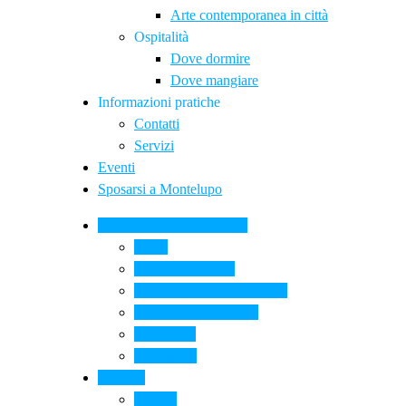
Arte contemporanea in città
Ospitalità
Dove dormire
Dove mangiare
Informazioni pratiche
Contatti
Servizi
Eventi
Sposarsi a Montelupo
La Ceramica a Montelupo
Storia
Una qualità unica
Le botteghe della ceramica
La scuola di ceramica
Come si fa
Il glossario
Turismo
La città