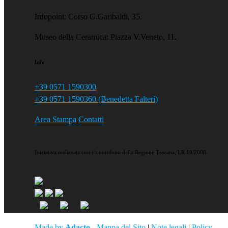
Infopoint: Corso G.Garibaldi, 35.
Museo della Ceramica: Piazza V.Veneto, 11.
Info
+39 0571 1590300
+39 0571 1590360 (Benedetta Falteri)
Area Stampa
Contatti
Iniziativa realizzata con il contributo della Regione Toscana, LR 10/2008.
Made by
Adacto
-
Mappa del Sito
|
Note legali
|
Policy