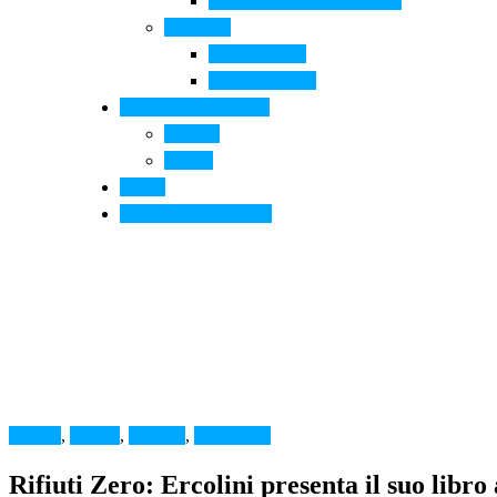
Arte contemporanea in città
Ospitalità
Dove dormire
Dove mangiare
Informazioni pratiche
Contatti
Servizi
Eventi
Sposarsi a Montelupo
Cultura
,
FOOD
,
MMAB
,
Montelupo
Rifiuti Zero: Ercolini presenta il suo lib