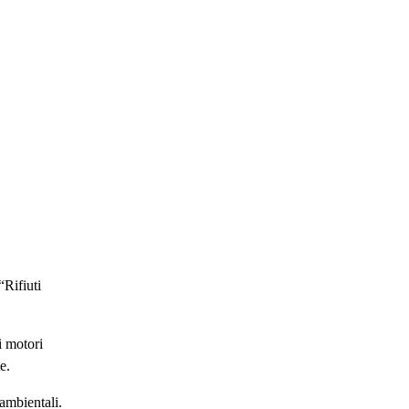
“Rifiuti
i motori
e.
ambientali.