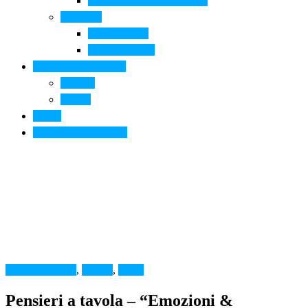
Arte contemporanea in città
Ospitalità
Dove dormire
Dove mangiare
Informazioni pratiche
Contatti
Servizi
Eventi
Sposarsi a Montelupo
Enogastronomia
,
FOOD
,
News
Pensieri a tavola – “Emozioni &