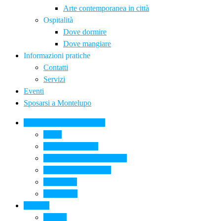
Arte contemporanea in città
Ospitalità
Dove dormire
Dove mangiare
Informazioni pratiche
Contatti
Servizi
Eventi
Sposarsi a Montelupo
La Ceramica a Montelupo
Storia
Una qualità unica
Le botteghe della ceramica
La scuola di ceramica
Come si fa
Il glossario
Turismo
La città