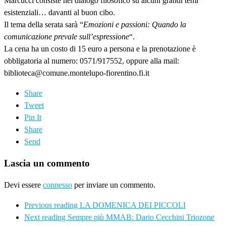
Marcucci consiste nel dialogo filosofico su alcuni grandi temi
esistenziali… davanti al buon cibo.
Il tema della serata sarà “
Emozioni e passioni: Quando la
comunicazione prevale sull’espressione
“.
La cena ha un costo di 15 euro a persona e la prenotazione è
obbligatoria al numero: 0571/917552, oppure alla mail:
biblioteca@comune.montelupo-fiorentino.fi.it
Share
Tweet
Pin It
Share
Send
Lascia un commento
Devi essere
connesso
per inviare un commento.
Previous reading
LA DOMENICA DEI PICCOLI
Next reading
Sempre più MMAB: Dario Cecchini Triozone