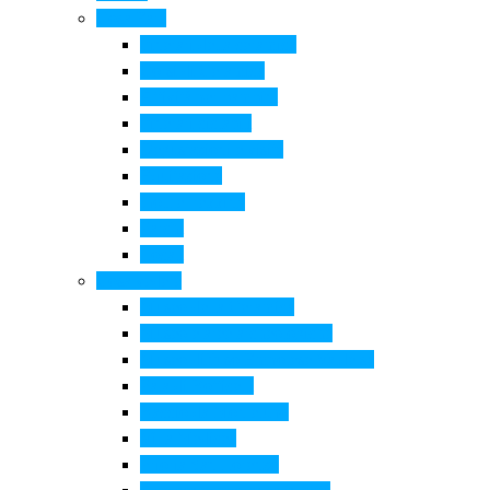
Cosa Fare
Itinerari della ceramica
Corsi di Ceramica
Attività per bambini
Itinerari ciclabili
Degustazioni e visite
Equitazione
Golf e trekking
Parchi
Locali
Cosa vedere
Museo della Ceramica
Museo e aree archeologiche
Museo diffuso Empolese Valdelsa
Pala di Botticelli
Baccio da Montelupo
Villa Medicea
Prioria San Lorenzo