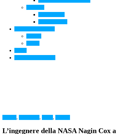
Arte contemporanea in città
Ospitalità
Dove dormire
Dove mangiare
Informazioni pratiche
Contatti
Servizi
Eventi
Sposarsi a Montelupo
Cultura
,
Montelupo
,
News
,
Scienza
L’ingegnere della NASA Nagin Cox a