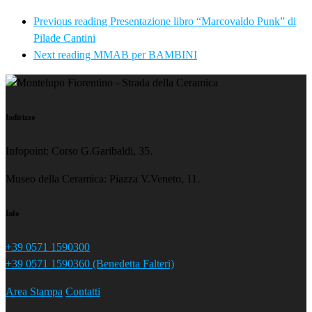
Previous reading
Presentazione libro “Marcovaldo Punk” di
Pilade Cantini
Next reading
MMAB per BAMBINI
Indirizzo
Infopoint: Corso G.Garibaldi, 35.
Museo della Ceramica: Piazza V.Veneto, 11.
Info
+39 0571 1590300
+39 0571 1590360 (Benedetta Falteri)
Area Stampa
Contatti