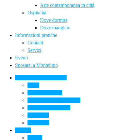
Arte contemporanea in città
Ospitalità
Dove dormire
Dove mangiare
Informazioni pratiche
Contatti
Servizi
Eventi
Sposarsi a Montelupo
La Ceramica a Montelupo
Storia
Una qualità unica
Le botteghe della ceramica
La scuola di ceramica
Come si fa
Il glossario
Turismo
La città