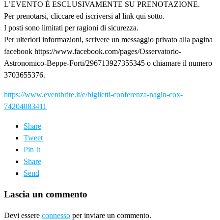
L’EVENTO È ESCLUSIVAMENTE SU PRENOTAZIONE.
Per prenotarsi, cliccare ed iscriversi al link qui sotto.
I posti sono limitati per ragioni di sicurezza.
Per ulteriori informazioni, scrivere un messaggio privato alla pagina
facebook https://www.facebook.com/pages/Osservatorio-
Astronomico-Beppe-Forti/296713927355345 o chiamare il numero
3703655376.
https://www.eventbrite.it/e/biglietti-conferenza-nagin-cox-
74204083411
Share
Tweet
Pin It
Share
Send
Lascia un commento
Devi essere
connesso
per inviare un commento.