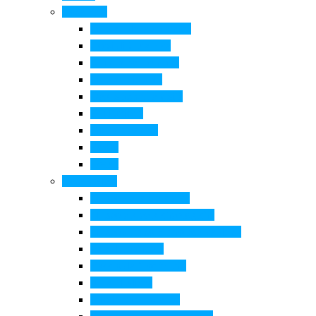
Cosa Fare
Itinerari della ceramica
Corsi di Ceramica
Attività per bambini
Itinerari ciclabili
Degustazioni e visite
Equitazione
Golf e trekking
Parchi
Locali
Cosa vedere
Museo della Ceramica
Museo e aree archeologiche
Museo diffuso Empolese Valdelsa
Pala di Botticelli
Baccio da Montelupo
Villa Medicea
Prioria San Lorenzo