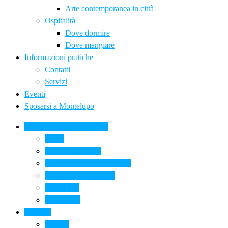
Arte contemporanea in città
Ospitalità
Dove dormire
Dove mangiare
Informazioni pratiche
Contatti
Servizi
Eventi
Sposarsi a Montelupo
La Ceramica a Montelupo
Storia
Una qualità unica
Le botteghe della ceramica
La scuola di ceramica
Come si fa
Il glossario
Turismo
La città