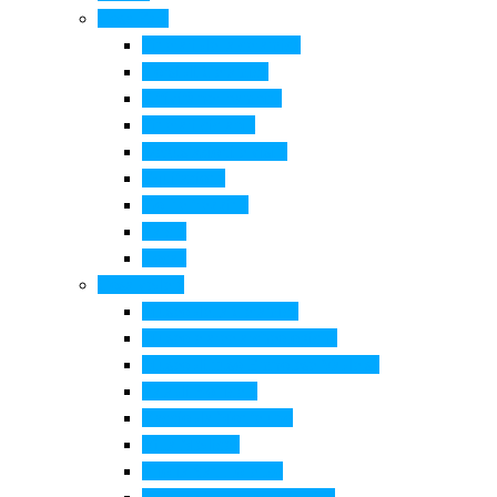
Cosa Fare
Itinerari della ceramica
Corsi di Ceramica
Attività per bambini
Itinerari ciclabili
Degustazioni e visite
Equitazione
Golf e trekking
Parchi
Locali
Cosa vedere
Museo della Ceramica
Museo e aree archeologiche
Museo diffuso Empolese Valdelsa
Pala di Botticelli
Baccio da Montelupo
Villa Medicea
Prioria San Lorenzo