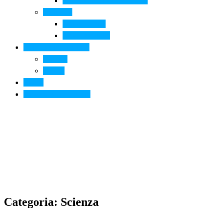
Arte contemporanea in città
Ospitalità
Dove dormire
Dove mangiare
Informazioni pratiche
Contatti
Servizi
Eventi
Sposarsi a Montelupo
Categoria: Scienza