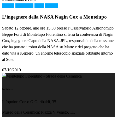
Cultura
Montelupo
News
Scienza
L’ingegnere della NASA Nagin Cox a Montelupo
Sabato 12 ottobre, alle ore 15:30 presso l’Osservatorio Astronomico
Beppe Forti di Montelupo Fiorentino si terrà la conferenza di Nagin
Cox, ingegnere Capo della NASA-JPL, responsabile della missione
che ha portato i robot della NASA su Marte e del progetto che ha
dato vita a Keplero, un enorme telescopio spaziale orbitante intorno
al Sole.
07/10/2019
Indirizzo
Infopoint: Corso G.Garibaldi, 35.
Museo della Ceramica: Piazza V.Veneto, 11.