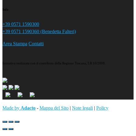
Info
+39 0571 1590300
+39 0571 1590360 (Benedetta Falteri)
Area Stampa
Contatti
Iniziativa realizzata con il contributo della Regione Toscana, LR 10/2008.
Made by
Adacto
-
Mappa del Sito
|
Note legali
|
Policy