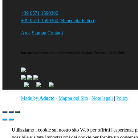
+39 0571 1590300
+39 0571 1590360 (Benedetta Falteri)
Area Stampa
Contatti
Iniziativa realizzata con il contributo della Regione Toscana, LR 10/2008.
Made by
Adacto
-
Mappa del Sito
|
Note legali
|
Policy
Utilizziamo i cookie sul nostro sito Web per offrirti l'esperienza 
possibile visitare Impostazioni dei cookie per fornire un consenso