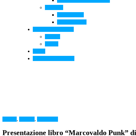
Arte contemporanea in città
Ospitalità
Dove dormire
Dove mangiare
Informazioni pratiche
Contatti
Servizi
Eventi
Sposarsi a Montelupo
Cultura
,
MMAB
,
Montelupo
Presentazione libro “Marcovaldo Punk” di