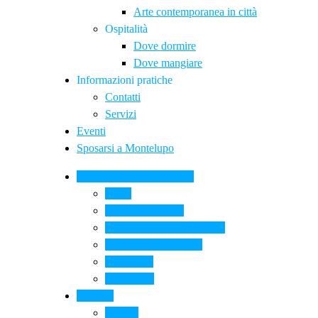
Arte contemporanea in città
Ospitalità
Dove dormire
Dove mangiare
Informazioni pratiche
Contatti
Servizi
Eventi
Sposarsi a Montelupo
La Ceramica a Montelupo
Storia
Una qualità unica
Le botteghe della ceramica
La scuola di ceramica
Come si fa
Il glossario
Turismo
La città