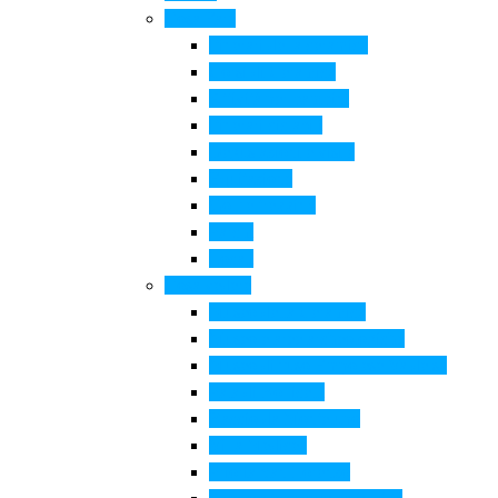
Cosa Fare
Itinerari della ceramica
Corsi di Ceramica
Attività per bambini
Itinerari ciclabili
Degustazioni e visite
Equitazione
Golf e trekking
Parchi
Locali
Cosa vedere
Museo della Ceramica
Museo e aree archeologiche
Museo diffuso Empolese Valdelsa
Pala di Botticelli
Baccio da Montelupo
Villa Medicea
Prioria San Lorenzo