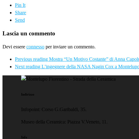
Pin It
Share
Send
Lascia un commento
Devi essere
connesso
per inviare un commento.
Previous reading
Mostra “Un Motivo Costante” di Anna Capol
Next reading
L’ingegnere della NASA Nagin Cox a Montelup
Indirizzo
Infopoint: Corso G.Garibaldi, 35.
Museo della Ceramica: Piazza V.Veneto, 11.
Info