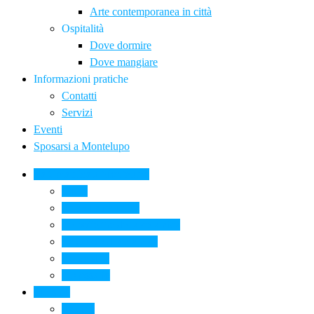
Arte contemporanea in città
Ospitalità
Dove dormire
Dove mangiare
Informazioni pratiche
Contatti
Servizi
Eventi
Sposarsi a Montelupo
La Ceramica a Montelupo
Storia
Una qualità unica
Le botteghe della ceramica
La scuola di ceramica
Come si fa
Il glossario
Turismo
La città