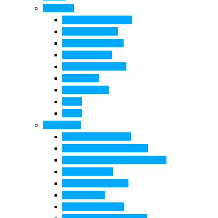
Cosa Fare
Itinerari della ceramica
Corsi di Ceramica
Attività per bambini
Itinerari ciclabili
Degustazioni e visite
Equitazione
Golf e trekking
Parchi
Locali
Cosa vedere
Museo della Ceramica
Museo e aree archeologiche
Museo diffuso Empolese Valdelsa
Pala di Botticelli
Baccio da Montelupo
Villa Medicea
Prioria San Lorenzo