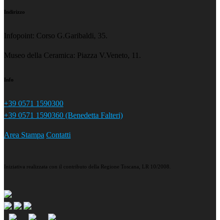
Indirizzo
Infopoint: Corso G.Garibaldi, 35.
Museo della Ceramica: Piazza V.Veneto, 11.
Info
+39 0571 1590300
+39 0571 1590360 (Benedetta Falteri)
Area Stampa
Contatti
Iniziativa realizzata con il contributo della Regione Toscana, LR 10/2008.