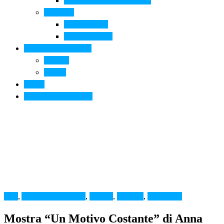
Arte contemporanea in città
Ospitalità
Dove dormire
Dove mangiare
Informazioni pratiche
Contatti
Servizi
Eventi
Sposarsi a Montelupo
Arte
,
Arte contemporanea
,
Cultura
,
FACTO
,
Montelupo
Mostra “Un Motivo Costante” di Anna