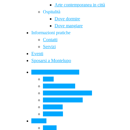
Arte contemporanea in città
Ospitalità
Dove dormire
Dove mangiare
Informazioni pratiche
Contatti
Servizi
Eventi
Sposarsi a Montelupo
La Ceramica a Montelupo
Storia
Una qualità unica
Le botteghe della ceramica
La scuola di ceramica
Come si fa
Il glossario
Turismo
La città