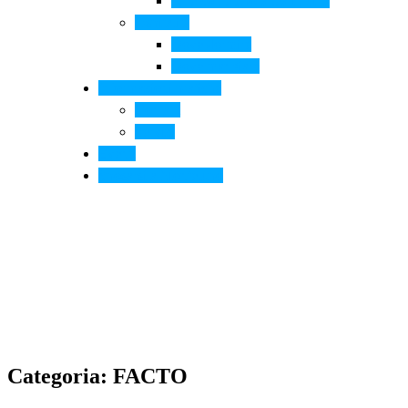
Arte contemporanea in città
Ospitalità
Dove dormire
Dove mangiare
Informazioni pratiche
Contatti
Servizi
Eventi
Sposarsi a Montelupo
Categoria: FACTO