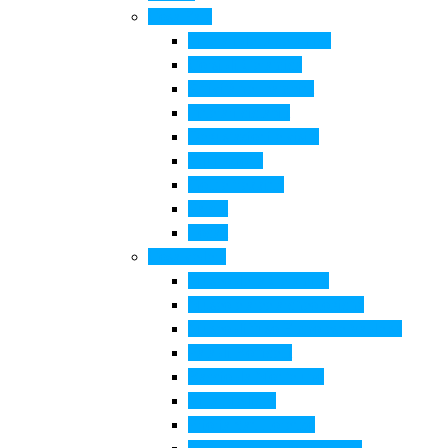
Cosa Fare
Itinerari della ceramica
Corsi di Ceramica
Attività per bambini
Itinerari ciclabili
Degustazioni e visite
Equitazione
Golf e trekking
Parchi
Locali
Cosa vedere
Museo della Ceramica
Museo e aree archeologiche
Museo diffuso Empolese Valdelsa
Pala di Botticelli
Baccio da Montelupo
Villa Medicea
Prioria San Lorenzo