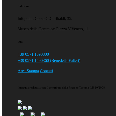
Indirizzo
Infopoint: Corso G.Garibaldi, 35.
Museo della Ceramica: Piazza V.Veneto, 11.
Info
+39 0571 1590300
+39 0571 1590360 (Benedetta Falteri)
Area Stampa
Contatti
Iniziativa realizzata con il contributo della Regione Toscana, LR 10/2008.