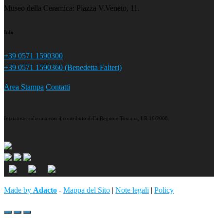
Museo della Ceramica: Piazza V.Veneto, 11.
Info
+39 0571 1590300
+39 0571 1590360 (Benedetta Falteri)
Area Stampa
Contatti
Iniziativa realizzata con il contributo della Regione Toscana, LR 10/2008.
Made by
Adacto
-
Mappa del Sito
|
Note legali
|
Policy