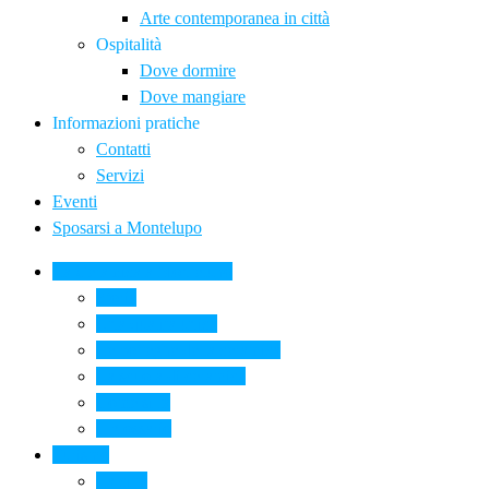
Arte contemporanea in città
Ospitalità
Dove dormire
Dove mangiare
Informazioni pratiche
Contatti
Servizi
Eventi
Sposarsi a Montelupo
La Ceramica a Montelupo
Storia
Una qualità unica
Le botteghe della ceramica
La scuola di ceramica
Come si fa
Il glossario
Turismo
La città