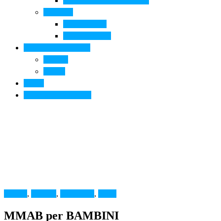
Arte contemporanea in città
Ospitalità
Dove dormire
Dove mangiare
Informazioni pratiche
Contatti
Servizi
Eventi
Sposarsi a Montelupo
Cultura
,
MMAB
,
Montelupo
,
News
MMAB per BAMBINI