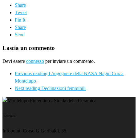
Share
Tweet
Pin It
Share
Send
Lascia un commento
Devi essere
connesso
per inviare un commento.
Previous reading
L’ingegnere della NASA Nagin Cox a
Montelupo
Next reading
Declinazioni femminili
Indirizzo
Infopoint: Corso G.Garibaldi, 35.