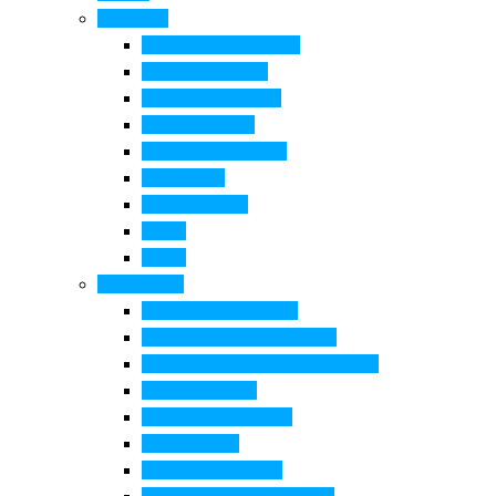
Cosa Fare
Itinerari della ceramica
Corsi di Ceramica
Attività per bambini
Itinerari ciclabili
Degustazioni e visite
Equitazione
Golf e trekking
Parchi
Locali
Cosa vedere
Museo della Ceramica
Museo e aree archeologiche
Museo diffuso Empolese Valdelsa
Pala di Botticelli
Baccio da Montelupo
Villa Medicea
Prioria San Lorenzo