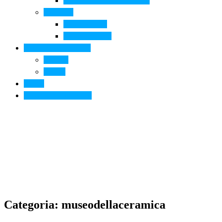
Arte contemporanea in città
Ospitalità
Dove dormire
Dove mangiare
Informazioni pratiche
Contatti
Servizi
Eventi
Sposarsi a Montelupo
Categoria: museodellaceramica