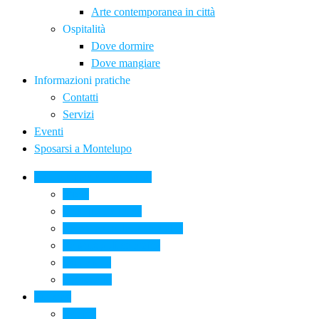
Arte contemporanea in città
Ospitalità
Dove dormire
Dove mangiare
Informazioni pratiche
Contatti
Servizi
Eventi
Sposarsi a Montelupo
La Ceramica a Montelupo
Storia
Una qualità unica
Le botteghe della ceramica
La scuola di ceramica
Come si fa
Il glossario
Turismo
La città