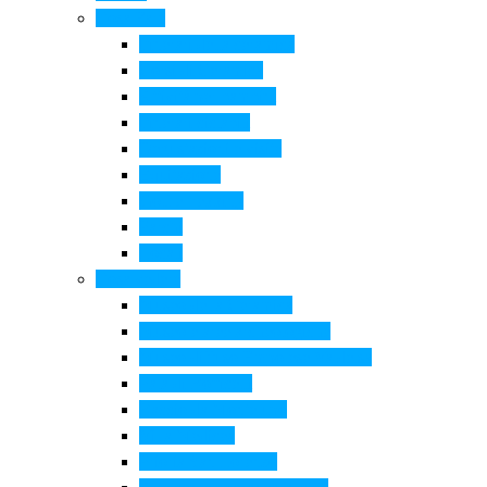
Cosa Fare
Itinerari della ceramica
Corsi di Ceramica
Attività per bambini
Itinerari ciclabili
Degustazioni e visite
Equitazione
Golf e trekking
Parchi
Locali
Cosa vedere
Museo della Ceramica
Museo e aree archeologiche
Museo diffuso Empolese Valdelsa
Pala di Botticelli
Baccio da Montelupo
Villa Medicea
Prioria San Lorenzo