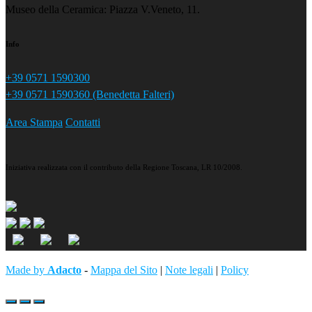
Museo della Ceramica: Piazza V.Veneto, 11.
Info
+39 0571 1590300
+39 0571 1590360 (Benedetta Falteri)
Area Stampa
Contatti
Iniziativa realizzata con il contributo della Regione Toscana, LR 10/2008.
Made by
Adacto
-
Mappa del Sito
|
Note legali
|
Policy