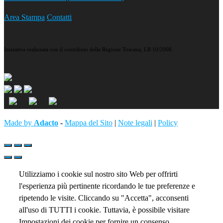
Area Stampa
Contatti
Iniziativa realizzata con il contributo della Regione Toscana, LR 10/2008.
Made by
Adacto
-
Mappa del Sito
|
Note legali
|
Policy
Utilizziamo i cookie sul nostro sito Web per offrirti
l'esperienza più pertinente ricordando le tue preferenze e
ripetendo le visite. Cliccando su "Accetta", acconsenti
all'uso di TUTTI i cookie. Tuttavia, è possibile visitare
Impostazioni dei cookie per fornire un consenso