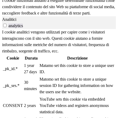
I cookie funzionali aiutano a eseguire determinate funzionalità come
condividere il contenuto del sito Web su piattaforme di social media,
raccogliere feedback e altre funzionalità di terze parti.
Analitici
analytics
I cookie analitici vengono utilizzati per capire come i visitatori
interagiscono con il sito web. Questi cookie aiutano a fornire
informazioni sulle metriche del numero di visitatori, frequenza di
rimbalzo, sorgente di traffico, ecc.
Cookie
Durata
Descrizione
1 year
Matamo set this cookie to store a unique user
_pk_id.*
27 days
ID.
Matomo set this cookie to store a unique
30
_pk_ses.*
session ID for gathering information on how
minutes
the users use the website.
YouTube sets this cookie via embedded
CONSENT
2 years
YouTube videos and registers anonymous
statistical data.