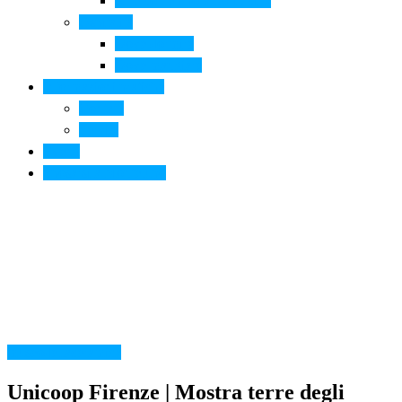
Arte contemporanea in città
Ospitalità
Dove dormire
Dove mangiare
Informazioni pratiche
Contatti
Servizi
Eventi
Sposarsi a Montelupo
museodellaceramica
Unicoop Firenze | Mostra terre degli