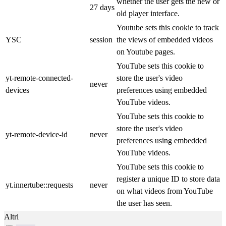
whether the user gets the new or
27 days
old player interface.
Youtube sets this cookie to track
YSC
session
the views of embedded videos
on Youtube pages.
YouTube sets this cookie to
yt-remote-connected-
store the user's video
never
devices
preferences using embedded
YouTube videos.
YouTube sets this cookie to
store the user's video
yt-remote-device-id
never
preferences using embedded
YouTube videos.
YouTube sets this cookie to
register a unique ID to store data
yt.innertube::requests
never
on what videos from YouTube
the user has seen.
Altri