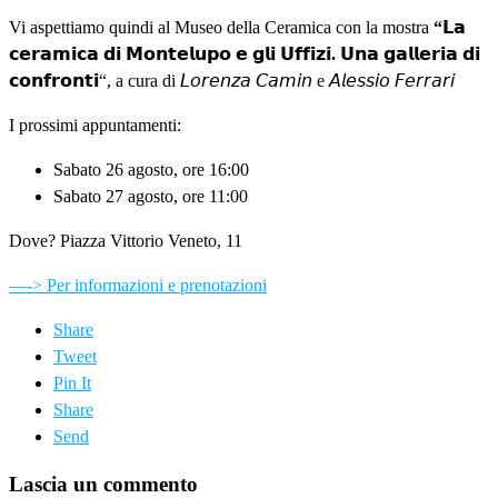
Vi aspettiamo quindi al Museo della Ceramica con la mostra
“𝗟𝗮
𝗰𝗲𝗿𝗮𝗺𝗶𝗰𝗮 𝗱𝗶 𝗠𝗼𝗻𝘁𝗲𝗹𝘂𝗽𝗼 𝗲 𝗴𝗹𝗶 𝗨𝗳𝗳𝗶𝘇𝗶. 𝗨𝗻𝗮 𝗴𝗮𝗹𝗹𝗲𝗿𝗶𝗮 𝗱𝗶
𝗰𝗼𝗻𝗳𝗿𝗼𝗻𝘁𝗶
“, a cura di 𝘓𝘰𝘳𝘦𝘯𝘻𝘢 𝘊𝘢𝘮𝘪𝘯 e 𝘈𝘭𝘦𝘴𝘴𝘪𝘰 𝘍𝘦𝘳𝘳𝘢𝘳𝘪
I prossimi appuntamenti:
Sabato 26 agosto, ore 16:00
Sabato 27 agosto, ore 11:00
Dove? Piazza Vittorio Veneto, 11
—-> Per informazioni e prenotazioni
Share
Tweet
Pin It
Share
Send
Lascia un commento