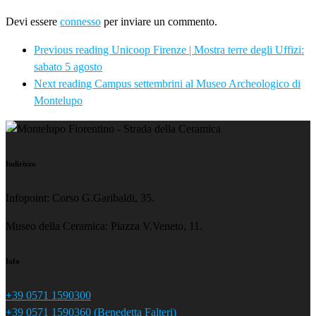
Devi essere
connesso
per inviare un commento.
Previous reading
Unicoop Firenze | Mostra terre degli Uffizi:
sabato 5 agosto
Next reading
Campus settembrini al Museo Archeologico di
Montelupo
Indirizzo
Infopoint: Corso G.Garibaldi, 35.
Museo della Ceramica: Piazza V.Veneto, 11.
Info
+39 0571 1590300
+39 0571 1590360 (Benedetta Falteri)