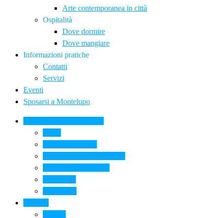
Arte contemporanea in città
Ospitalità
Dove dormire
Dove mangiare
Informazioni pratiche
Contatti
Servizi
Eventi
Sposarsi a Montelupo
La Ceramica a Montelupo
Storia
Una qualità unica
Le botteghe della ceramica
La scuola di ceramica
Come si fa
Il glossario
Turismo
La città