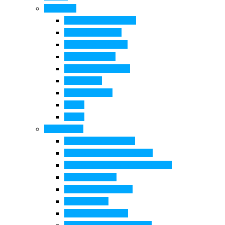
Cosa Fare
Itinerari della ceramica
Corsi di Ceramica
Attività per bambini
Itinerari ciclabili
Degustazioni e visite
Equitazione
Golf e trekking
Parchi
Locali
Cosa vedere
Museo della Ceramica
Museo e aree archeologiche
Museo diffuso Empolese Valdelsa
Pala di Botticelli
Baccio da Montelupo
Villa Medicea
Prioria San Lorenzo