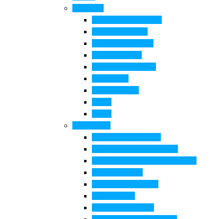
Cosa Fare
Itinerari della ceramica
Corsi di Ceramica
Attività per bambini
Itinerari ciclabili
Degustazioni e visite
Equitazione
Golf e trekking
Parchi
Locali
Cosa vedere
Museo della Ceramica
Museo e aree archeologiche
Museo diffuso Empolese Valdelsa
Pala di Botticelli
Baccio da Montelupo
Villa Medicea
Prioria San Lorenzo