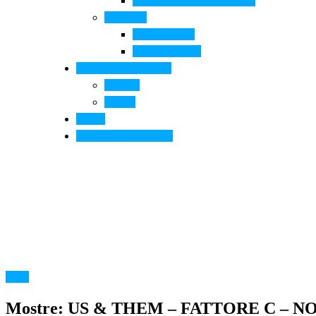
Arte contemporanea in città
Ospitalità
Dove dormire
Dove mangiare
Informazioni pratiche
Contatti
Servizi
Eventi
Sposarsi a Montelupo
Altro
Mostre: US & THEM – FATTORE C – N