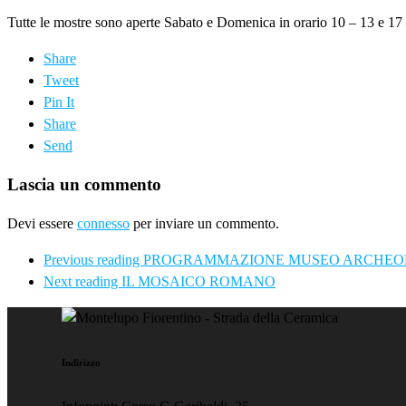
Tutte le mostre sono aperte Sabato e Domenica in orario 10 – 13 e 17
Share
Tweet
Pin It
Share
Send
Lascia un commento
Devi essere
connesso
per inviare un commento.
Previous reading
PROGRAMMAZIONE MUSEO ARCHEO
Next reading
IL MOSAICO ROMANO
Indirizzo