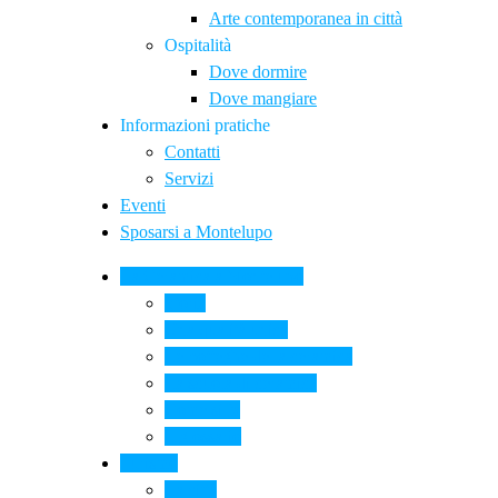
Arte contemporanea in città
Ospitalità
Dove dormire
Dove mangiare
Informazioni pratiche
Contatti
Servizi
Eventi
Sposarsi a Montelupo
La Ceramica a Montelupo
Storia
Una qualità unica
Le botteghe della ceramica
La scuola di ceramica
Come si fa
Il glossario
Turismo
La città