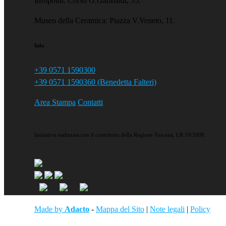
Infopoint: Corso G.Garibaldi, 35.
Museo della Ceramica: Piazza V.Veneto, 11.
Info
+39 0571 1590300
+39 0571 1590360 (Benedetta Falteri)
Area Stampa
Contatti
Iniziativa realizzata con il contributo della Regione Toscana, LR 10/2008.
Made by
Adacto
-
Mappa del Sito
|
Note legali
|
Policy