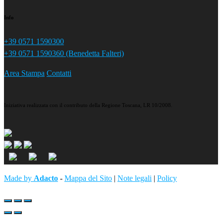
Info
+39 0571 1590300
+39 0571 1590360 (Benedetta Falteri)
Area Stampa
Contatti
Iniziativa realizzata con il contributo della Regione Toscana, LR 10/2008.
Made by
Adacto
-
Mappa del Sito
|
Note legali
|
Policy