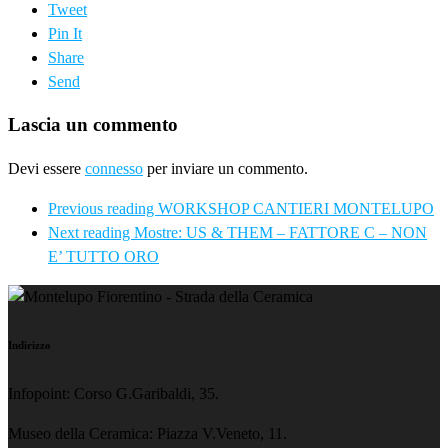
Tweet
Pin It
Share
Send
Lascia un commento
Devi essere
connesso
per inviare un commento.
Previous reading
WORKSHOP CANTIERI MONTELUPO
Next reading
Mostre: US & THEM – FATTORE C – NON
E’ TUTTO ORO
Indirizzo
Infopoint: Corso G.Garibaldi, 35.
Museo della Ceramica: Piazza V.Veneto, 11.