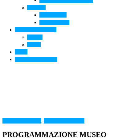
Arte contemporanea in città
Ospitalità
Dove dormire
Dove mangiare
Informazioni pratiche
Contatti
Servizi
Eventi
Sposarsi a Montelupo
museo archeologico
,
Museo Archeologico
PROGRAMMAZIONE MUSEO