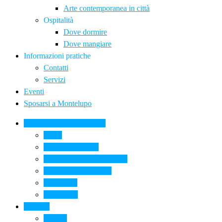
Arte contemporanea in città
Ospitalità
Dove dormire
Dove mangiare
Informazioni pratiche
Contatti
Servizi
Eventi
Sposarsi a Montelupo
La Ceramica a Montelupo
Storia
Una qualità unica
Le botteghe della ceramica
La scuola di ceramica
Come si fa
Il glossario
Turismo
La città