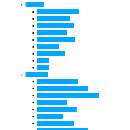
Cosa Fare
Itinerari della ceramica
Corsi di Ceramica
Attività per bambini
Itinerari ciclabili
Degustazioni e visite
Equitazione
Golf e trekking
Parchi
Locali
Cosa vedere
Museo della Ceramica
Museo e aree archeologiche
Museo diffuso Empolese Valdelsa
Pala di Botticelli
Baccio da Montelupo
Villa Medicea
Prioria San Lorenzo