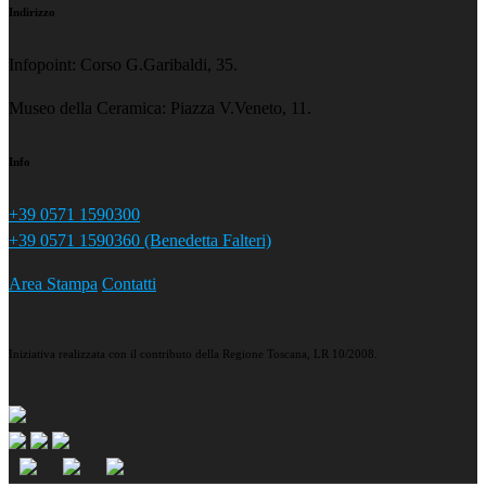
Indirizzo
Infopoint: Corso G.Garibaldi, 35.
Museo della Ceramica: Piazza V.Veneto, 11.
Info
+39 0571 1590300
+39 0571 1590360 (Benedetta Falteri)
Area Stampa
Contatti
Iniziativa realizzata con il contributo della Regione Toscana, LR 10/2008.