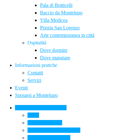
Pala di Botticelli
Baccio da Montelupo
Villa Medicea
Prioria San Lorenzo
Arte contemporanea in città
Ospitalità
Dove dormire
Dove mangiare
Informazioni pratiche
Contatti
Servizi
Eventi
Sposarsi a Montelupo
La Ceramica a Montelupo
Storia
Una qualità unica
Le botteghe della ceramica
La scuola di ceramica