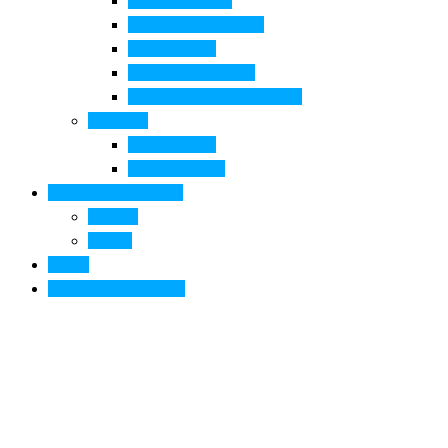
Pala di Botticelli
Baccio da Montelupo
Villa Medicea
Prioria San Lorenzo
Arte contemporanea in città
Ospitalità
Dove dormire
Dove mangiare
Informazioni pratiche
Contatti
Servizi
Eventi
Sposarsi a Montelupo