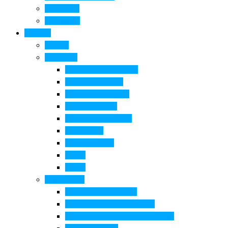
Come si fa
Il glossario
Turismo
La città
Cosa Fare
Itinerari della ceramica
Corsi di Ceramica
Attività per bambini
Itinerari ciclabili
Degustazioni e visite
Equitazione
Golf e trekking
Parchi
Locali
Cosa vedere
Museo della Ceramica
Museo e aree archeologiche
Museo diffuso Empolese Valdelsa