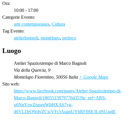
Ora:
10:00 - 17:00
Categorie Evento:
arte contemporanea
,
Cultura
Tag Evento:
atelierbagnoli
,
montelupo
,
proloco
Luogo
Atelier Spazioxtempo di Marco Bagnoli
Via della Quercia, 9
Montelupo Fiorentino
,
50056
Italia
+ Google Maps
Sito web:
https://www.facebook.com/pages/Atelier-Spazioxtempo-di-
Marco-Bagnoli/1805513979776435?hc_ref=ARS-
x6NnYrwZtspzgWbHXA67yg-
d6VLDrQ9oIvZCwVFr3AqanUYhRFfHE3LrlSUaglE