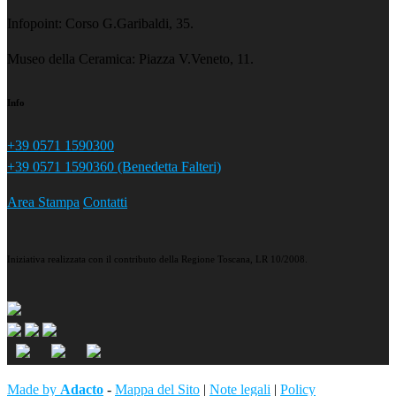
Infopoint: Corso G.Garibaldi, 35.
Museo della Ceramica: Piazza V.Veneto, 11.
Info
+39 0571 1590300
+39 0571 1590360 (Benedetta Falteri)
Area Stampa
Contatti
Iniziativa realizzata con il contributo della Regione Toscana, LR 10/2008.
Made by
Adacto
-
Mappa del Sito
|
Note legali
|
Policy