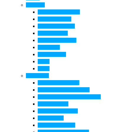
Cosa Fare
Itinerari della ceramica
Corsi di Ceramica
Attività per bambini
Itinerari ciclabili
Degustazioni e visite
Equitazione
Golf e trekking
Parchi
Locali
Cosa vedere
Museo della Ceramica
Museo e aree archeologiche
Museo diffuso Empolese Valdelsa
Pala di Botticelli
Baccio da Montelupo
Villa Medicea
Prioria San Lorenzo