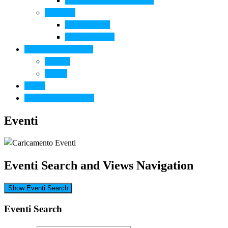
Arte contemporanea in città
Ospitalità
Dove dormire
Dove mangiare
Informazioni pratiche
Contatti
Servizi
Eventi
Sposarsi a Montelupo
Eventi
Eventi Search and Views Navigation
Show Eventi Search
Eventi Search