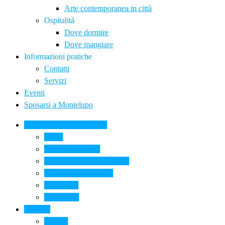
Arte contemporanea in città
Ospitalità
Dove dormire
Dove mangiare
Informazioni pratiche
Contatti
Servizi
Eventi
Sposarsi a Montelupo
La Ceramica a Montelupo
Storia
Una qualità unica
Le botteghe della ceramica
La scuola di ceramica
Come si fa
Il glossario
Turismo
La città