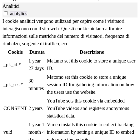
Analitici
analytics
I cookie analitici vengono utilizzati per capire come i visitatori
interagiscono con il sito web. Questi cookie aiutano a fornire
informazioni sulle metriche del numero di visitatori, frequenza di
rimbalzo, sorgente di traffico, ecc.
Cookie
Durata
Descrizione
1 year
Matamo set this cookie to store a unique user
_pk_id.*
27 days
ID.
Matomo set this cookie to store a unique
30
_pk_ses.*
session ID for gathering information on how
minutes
the users use the website.
YouTube sets this cookie via embedded
CONSENT
2 years
YouTube videos and registers anonymous
statistical data.
1 year 1
Vimeo installs this cookie to collect tracking
vuid
month 4
information by setting a unique ID to embed
days
videos on the website.