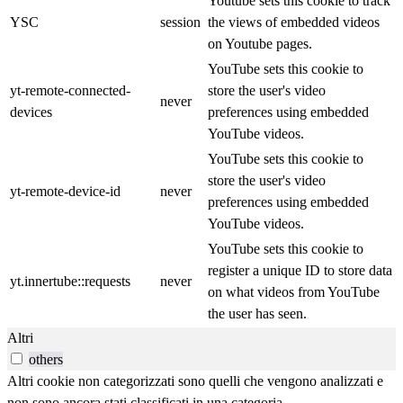
Youtube sets this cookie to track
YSC
session
the views of embedded videos
on Youtube pages.
YouTube sets this cookie to
yt-remote-connected-
store the user's video
never
devices
preferences using embedded
YouTube videos.
YouTube sets this cookie to
store the user's video
yt-remote-device-id
never
preferences using embedded
YouTube videos.
YouTube sets this cookie to
register a unique ID to store data
yt.innertube::requests
never
on what videos from YouTube
the user has seen.
Altri
others
Altri cookie non categorizzati sono quelli che vengono analizzati e
non sono ancora stati classificati in una categoria.