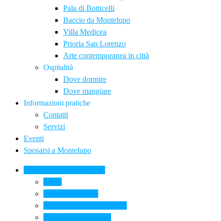
Pala di Botticelli
Baccio da Montelupo
Villa Medicea
Prioria San Lorenzo
Arte contemporanea in città
Ospitalità
Dove dormire
Dove mangiare
Informazioni pratiche
Contatti
Servizi
Eventi
Sposarsi a Montelupo
La Ceramica a Montelupo
Storia
Una qualità unica
Le botteghe della ceramica
La scuola di ceramica