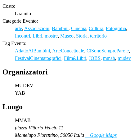
Costo:
Gratuito
Categorie Evento:
arte
,
Associazioni
,
Bambini
,
Cinema
,
Cultura
,
Fotografia
,
Incontri
,
Libri
,
mostre
,
Museo
,
Storia
,
territorio
Tag Evento:
AdattoAiBambini
,
ArteConcettuale
,
CiSonoSempreParole
,
FestivalCinematografici
,
Film&Libri
,
JOBS
,
mmab
,
mudev
Organizzatori
MUDEV
YAB
Luogo
MMAB
piazza Vittorio Veneto 11
Montelupo Fiorentino
,
50056
Italia
+ Google Maps