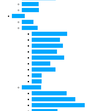
Come si fa
Il glossario
Turismo
La città
Cosa Fare
Itinerari della ceramica
Corsi di Ceramica
Attività per bambini
Itinerari ciclabili
Degustazioni e visite
Equitazione
Golf e trekking
Parchi
Locali
Cosa vedere
Museo della Ceramica
Museo e aree archeologiche
Museo diffuso Empolese Valdelsa