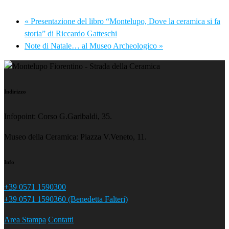
«
Presentazione del libro “Montelupo, Dove la ceramica si fa
storia” di Riccardo Gatteschi
Note di Natale… al Museo Archeologico
»
Indirizzo
Infopoint: Corso G.Garibaldi, 35.
Museo della Ceramica: Piazza V.Veneto, 11.
Info
+39 0571 1590300
+39 0571 1590360 (Benedetta Falteri)
Area Stampa
Contatti