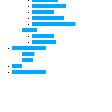
Pala di Botticelli
Baccio da Montelupo
Villa Medicea
Prioria San Lorenzo
Arte contemporanea in città
Ospitalità
Dove dormire
Dove mangiare
Informazioni pratiche
Contatti
Servizi
Eventi
Sposarsi a Montelupo