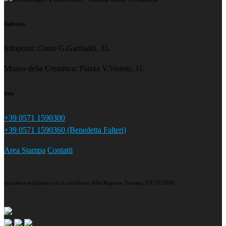
Indirizzo
Infopoint: Corso G.Garibaldi, 35.
Museo della Ceramica: Piazza V.Veneto, 11.
Info
+39 0571 1590300
+39 0571 1590360 (Benedetta Falteri)
Area Stampa
Contatti
Iniziativa realizzata con il contributo della Regione Toscana, LR 10/2008.