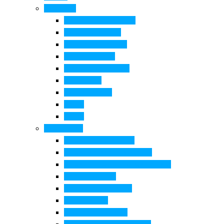
Cosa Fare
Itinerari della ceramica
Corsi di Ceramica
Attività per bambini
Itinerari ciclabili
Degustazioni e visite
Equitazione
Golf e trekking
Parchi
Locali
Cosa vedere
Museo della Ceramica
Museo e aree archeologiche
Museo diffuso Empolese Valdelsa
Pala di Botticelli
Baccio da Montelupo
Villa Medicea
Prioria San Lorenzo