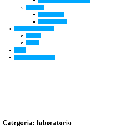
Arte contemporanea in città
Ospitalità
Dove dormire
Dove mangiare
Informazioni pratiche
Contatti
Servizi
Eventi
Sposarsi a Montelupo
Categoria: laboratorio