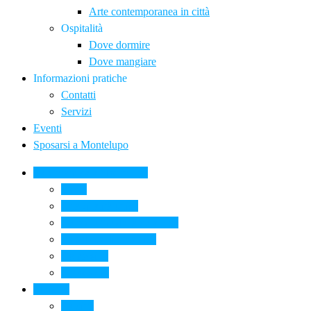
Arte contemporanea in città
Ospitalità
Dove dormire
Dove mangiare
Informazioni pratiche
Contatti
Servizi
Eventi
Sposarsi a Montelupo
La Ceramica a Montelupo
Storia
Una qualità unica
Le botteghe della ceramica
La scuola di ceramica
Come si fa
Il glossario
Turismo
La città