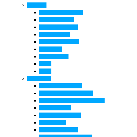
Cosa Fare
Itinerari della ceramica
Corsi di Ceramica
Attività per bambini
Itinerari ciclabili
Degustazioni e visite
Equitazione
Golf e trekking
Parchi
Locali
Cosa vedere
Museo della Ceramica
Museo e aree archeologiche
Museo diffuso Empolese Valdelsa
Pala di Botticelli
Baccio da Montelupo
Villa Medicea
Prioria San Lorenzo