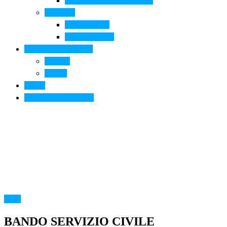
Arte contemporanea in città
Ospitalità
Dove dormire
Dove mangiare
Informazioni pratiche
Contatti
Servizi
Eventi
Sposarsi a Montelupo
Altro
BANDO SERVIZIO CIVILE