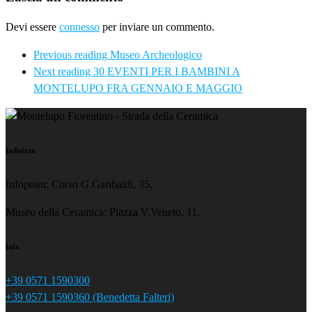
Devi essere
connesso
per inviare un commento.
Previous reading
Museo Archeologico
Next reading
30 EVENTI PER I BAMBINI A
MONTELUPO FRA GENNAIO E MAGGIO
Indirizzo
Infopoint: Corso G.Garibaldi, 35.
Museo della Ceramica: Piazza V.Veneto, 11.
Info
+39 0571 1590300
+39 0571 1590360 (Benedetta Falteri)