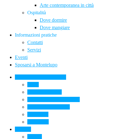
Arte contemporanea in città
Ospitalità
Dove dormire
Dove mangiare
Informazioni pratiche
Contatti
Servizi
Eventi
Sposarsi a Montelupo
La Ceramica a Montelupo
Storia
Una qualità unica
Le botteghe della ceramica
La scuola di ceramica
Come si fa
Il glossario
Turismo
La città