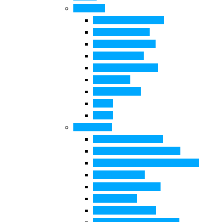
Cosa Fare
Itinerari della ceramica
Corsi di Ceramica
Attività per bambini
Itinerari ciclabili
Degustazioni e visite
Equitazione
Golf e trekking
Parchi
Locali
Cosa vedere
Museo della Ceramica
Museo e aree archeologiche
Museo diffuso Empolese Valdelsa
Pala di Botticelli
Baccio da Montelupo
Villa Medicea
Prioria San Lorenzo