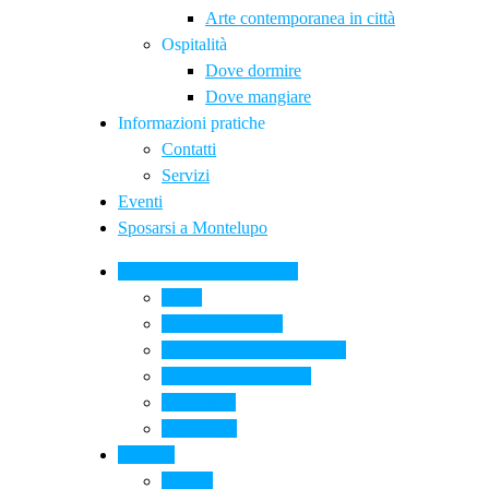
Arte contemporanea in città
Ospitalità
Dove dormire
Dove mangiare
Informazioni pratiche
Contatti
Servizi
Eventi
Sposarsi a Montelupo
La Ceramica a Montelupo
Storia
Una qualità unica
Le botteghe della ceramica
La scuola di ceramica
Come si fa
Il glossario
Turismo
La città