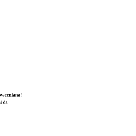
oweeniana
!
mi da