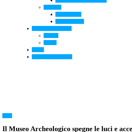
Arte contemporanea in città
Ospitalità
Dove dormire
Dove mangiare
Informazioni pratiche
Contatti
Servizi
Eventi
Sposarsi a Montelupo
Altro
Il Museo Archeologico spegne le luci e a