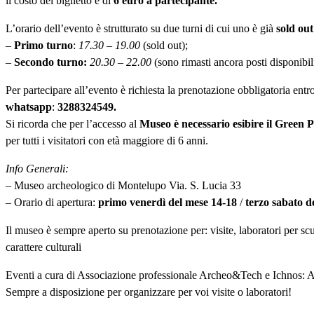
il costo del biglietto è di
6 euro a partecipante.
L’orario dell’evento è strutturato su due turni di cui uno è già
sold out
–
Primo turno
:
17.30 – 19.00
(sold out);
–
Secondo turno:
20.30 – 22.00
(sono rimasti ancora posti disponibili
Per partecipare all’evento è richiesta la prenotazione obbligatoria entr
whatsapp
:
3288324549.
Si ricorda che per l’accesso al
Museo è necessario esibire il Green P
per tutti i visitatori con età maggiore di 6 anni.
Info Generali:
– Museo archeologico di Montelupo Via. S. Lucia 33
– Orario di apertura:
primo venerdì del mese 14-18
/
terzo sabato d
Il museo è sempre aperto su prenotazione per: visite, laboratori per s
carattere culturali
Eventi a cura di Associazione professionale Archeo&Tech e Ichnos: A
Sempre a disposizione per organizzare per voi visite o laboratori!