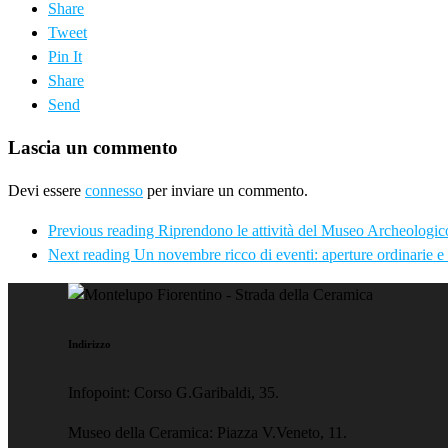
Share
Tweet
Pin It
Share
Send
Lascia un commento
Devi essere
connesso
per inviare un commento.
Previous reading
Riprendono le attività del Museo Archeologic
Next reading
Un novembre ricco di eventi: aperture ordinarie 
Indirizzo
Infopoint: Corso G.Garibaldi, 35.
Museo della Ceramica: Piazza V.Veneto, 11.