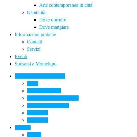
Arte contemporanea in città
Ospitalità
Dove dormire
Dove mangiare
Informazioni pratiche
Contatti
Servizi
Eventi
Sposarsi a Montelupo
La Ceramica a Montelupo
Storia
Una qualità unica
Le botteghe della ceramica
La scuola di ceramica
Come si fa
Il glossario
Turismo
La città