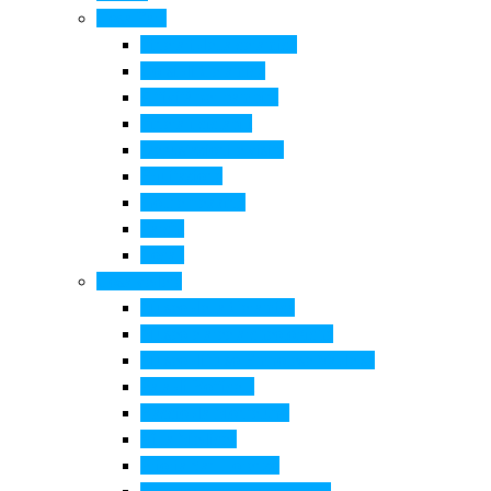
Cosa Fare
Itinerari della ceramica
Corsi di Ceramica
Attività per bambini
Itinerari ciclabili
Degustazioni e visite
Equitazione
Golf e trekking
Parchi
Locali
Cosa vedere
Museo della Ceramica
Museo e aree archeologiche
Museo diffuso Empolese Valdelsa
Pala di Botticelli
Baccio da Montelupo
Villa Medicea
Prioria San Lorenzo