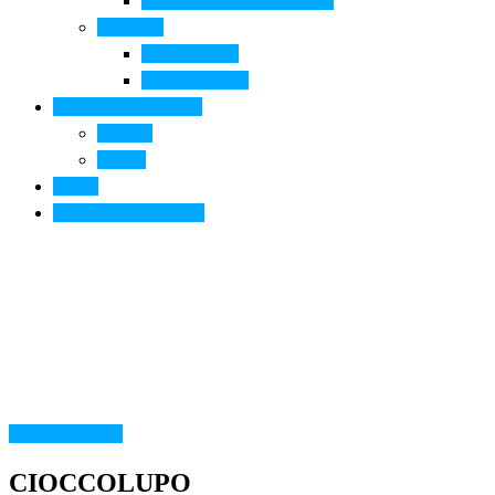
Arte contemporanea in città
Ospitalità
Dove dormire
Dove mangiare
Informazioni pratiche
Contatti
Servizi
Eventi
Sposarsi a Montelupo
Enogastronomia
CIOCCOLUPO