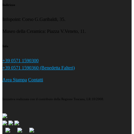
Indirizzo
Infopoint: Corso G.Garibaldi, 35.
Museo della Ceramica: Piazza V.Veneto, 11.
Info
+39 0571 1590300
+39 0571 1590360 (Benedetta Falteri)
Area Stampa
Contatti
Iniziativa realizzata con il contributo della Regione Toscana, LR 10/2008.