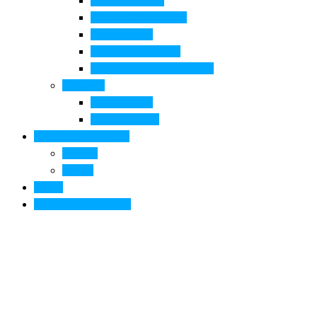
Pala di Botticelli
Baccio da Montelupo
Villa Medicea
Prioria San Lorenzo
Arte contemporanea in città
Ospitalità
Dove dormire
Dove mangiare
Informazioni pratiche
Contatti
Servizi
Eventi
Sposarsi a Montelupo