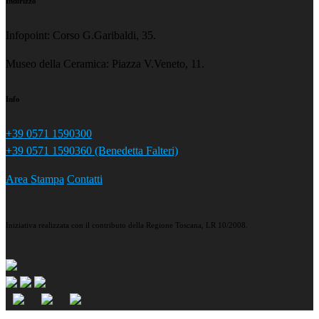
Indirizzo
Infopoint: Corso G.Garibaldi, 35.
Museo della Ceramica: Piazza V.Veneto, 11.
Info
+39 0571 1590300
+39 0571 1590360 (Benedetta Falteri)
Area Stampa
Contatti
Iniziativa realizzata con il contributo della Regione Toscana, LR 10/2008.