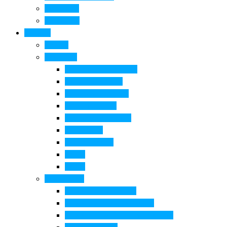
Come si fa
Il glossario
Turismo
La città
Cosa Fare
Itinerari della ceramica
Corsi di Ceramica
Attività per bambini
Itinerari ciclabili
Degustazioni e visite
Equitazione
Golf e trekking
Parchi
Locali
Cosa vedere
Museo della Ceramica
Museo e aree archeologiche
Museo diffuso Empolese Valdelsa