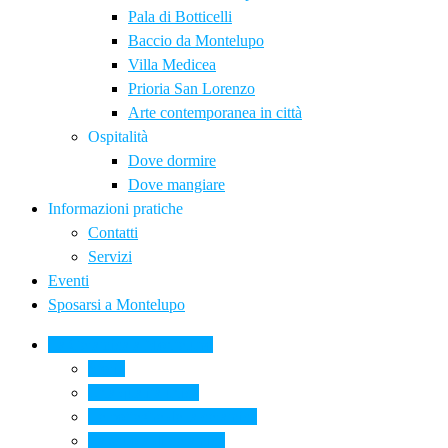
Pala di Botticelli
Baccio da Montelupo
Villa Medicea
Prioria San Lorenzo
Arte contemporanea in città
Ospitalità
Dove dormire
Dove mangiare
Informazioni pratiche
Contatti
Servizi
Eventi
Sposarsi a Montelupo
La Ceramica a Montelupo
Storia
Una qualità unica
Le botteghe della ceramica
La scuola di ceramica