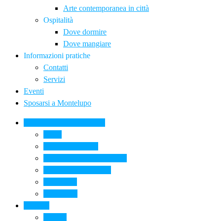
Arte contemporanea in città
Ospitalità
Dove dormire
Dove mangiare
Informazioni pratiche
Contatti
Servizi
Eventi
Sposarsi a Montelupo
La Ceramica a Montelupo
Storia
Una qualità unica
Le botteghe della ceramica
La scuola di ceramica
Come si fa
Il glossario
Turismo
La città