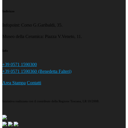
Indirizzo
Infopoint: Corso G.Garibaldi, 35.
Museo della Ceramica: Piazza V.Veneto, 11.
Info
+39 0571 1590300
+39 0571 1590360 (Benedetta Falteri)
Area Stampa
Contatti
Iniziativa realizzata con il contributo della Regione Toscana, LR 10/2008.