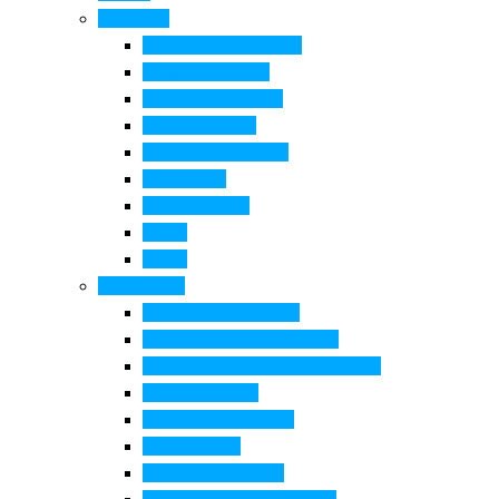
Cosa Fare
Itinerari della ceramica
Corsi di Ceramica
Attività per bambini
Itinerari ciclabili
Degustazioni e visite
Equitazione
Golf e trekking
Parchi
Locali
Cosa vedere
Museo della Ceramica
Museo e aree archeologiche
Museo diffuso Empolese Valdelsa
Pala di Botticelli
Baccio da Montelupo
Villa Medicea
Prioria San Lorenzo