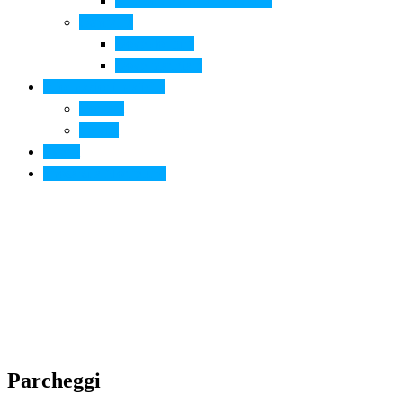
Arte contemporanea in città
Ospitalità
Dove dormire
Dove mangiare
Informazioni pratiche
Contatti
Servizi
Eventi
Sposarsi a Montelupo
Parcheggi