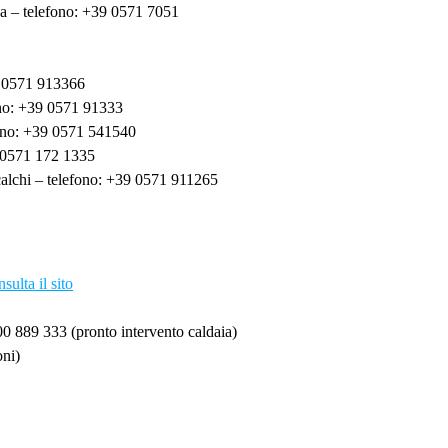
sa – telefono: +39 0571 7051
9 0571 913366
ono: +39 0571 91333
fono: +39 0571 541540
 0571 172 1335
calchi – telefono: +39 0571 911265
sulta il sito
0 889 333 (pronto intervento caldaia)
oni)