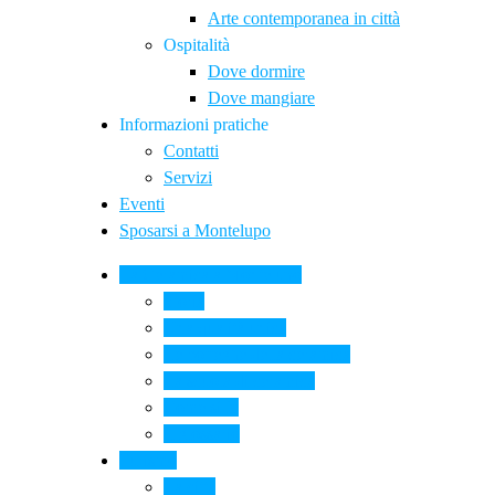
Arte contemporanea in città
Ospitalità
Dove dormire
Dove mangiare
Informazioni pratiche
Contatti
Servizi
Eventi
Sposarsi a Montelupo
La Ceramica a Montelupo
Storia
Una qualità unica
Le botteghe della ceramica
La scuola di ceramica
Come si fa
Il glossario
Turismo
La città