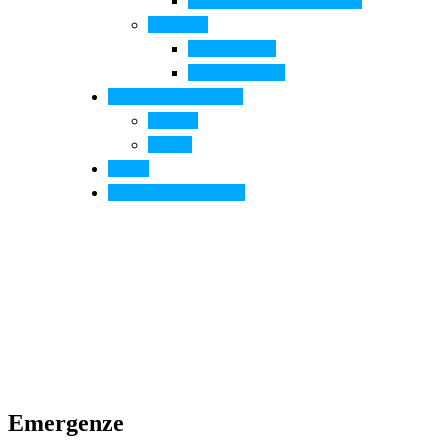
Arte contemporanea in città
Ospitalità
Dove dormire
Dove mangiare
Informazioni pratiche
Contatti
Servizi
Eventi
Sposarsi a Montelupo
Emergenze