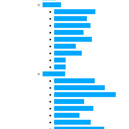
Cosa Fare
Itinerari della ceramica
Corsi di Ceramica
Attività per bambini
Itinerari ciclabili
Degustazioni e visite
Equitazione
Golf e trekking
Parchi
Locali
Cosa vedere
Museo della Ceramica
Museo e aree archeologiche
Museo diffuso Empolese Valdelsa
Pala di Botticelli
Baccio da Montelupo
Villa Medicea
Prioria San Lorenzo