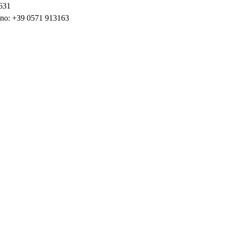
4631
efono: +39 0571 913163