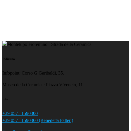
Indirizzo
Infopoint: Corso G.Garibaldi, 35.
Museo della Ceramica: Piazza V.Veneto, 11.
Info
+39 0571 1590300
+39 0571 1590360 (Benedetta Falteri)