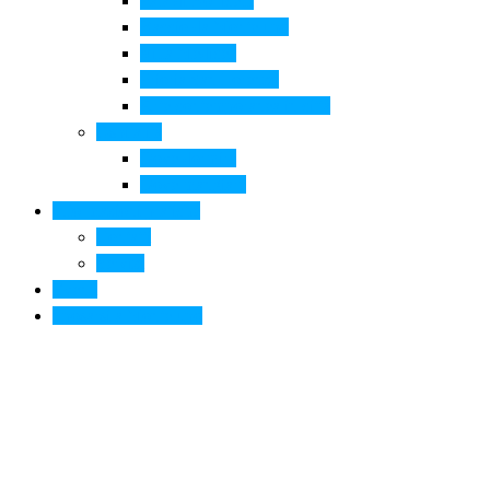
Pala di Botticelli
Baccio da Montelupo
Villa Medicea
Prioria San Lorenzo
Arte contemporanea in città
Ospitalità
Dove dormire
Dove mangiare
Informazioni pratiche
Contatti
Servizi
Eventi
Sposarsi a Montelupo