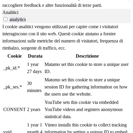
raccogliere feedback e altre funzionalità di terze parti.
Analitici
analytics
I cookie analitici vengono utilizzati per capire come i visitatori
interagiscono con il sito web. Questi cookie aiutano a fornire
informazioni sulle metriche del numero di visitatori, frequenza di
rimbalzo, sorgente di traffico, ecc.
Cookie
Durata
Descrizione
1 year
Matamo set this cookie to store a unique user
_pk_id.*
27 days
ID.
Matomo set this cookie to store a unique
30
_pk_ses.*
session ID for gathering information on how
minutes
the users use the website.
YouTube sets this cookie via embedded
CONSENT
2 years
YouTube videos and registers anonymous
statistical data.
1 year 1
Vimeo installs this cookie to collect tracking
vuid
month 4
information by setting a unique ID to embed