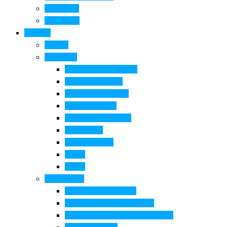
Come si fa
Il glossario
Turismo
La città
Cosa Fare
Itinerari della ceramica
Corsi di Ceramica
Attività per bambini
Itinerari ciclabili
Degustazioni e visite
Equitazione
Golf e trekking
Parchi
Locali
Cosa vedere
Museo della Ceramica
Museo e aree archeologiche
Museo diffuso Empolese Valdelsa