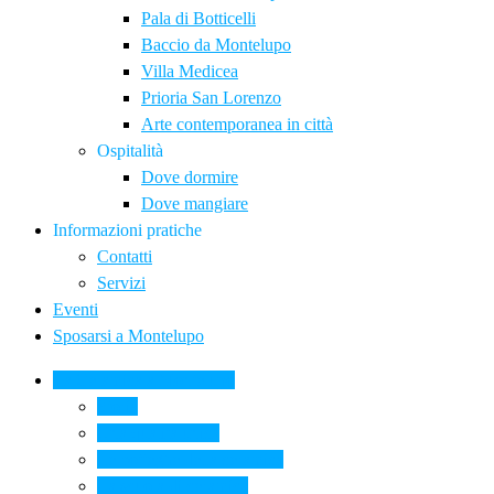
Pala di Botticelli
Baccio da Montelupo
Villa Medicea
Prioria San Lorenzo
Arte contemporanea in città
Ospitalità
Dove dormire
Dove mangiare
Informazioni pratiche
Contatti
Servizi
Eventi
Sposarsi a Montelupo
La Ceramica a Montelupo
Storia
Una qualità unica
Le botteghe della ceramica
La scuola di ceramica