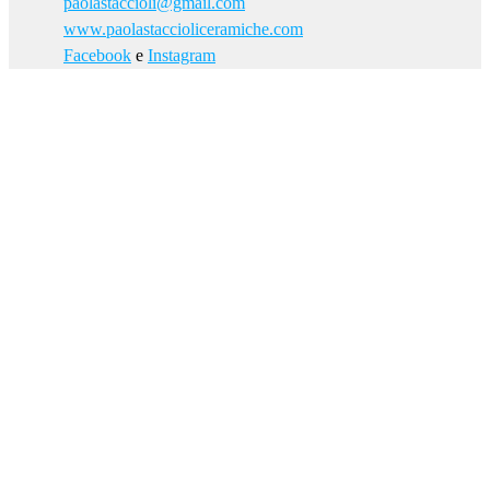
paolastaccioli@gmail.com
www.paolastaccioliceramiche.com
Facebook
e
Instagram