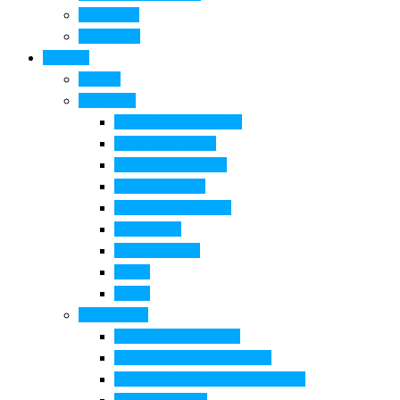
Come si fa
Il glossario
Turismo
La città
Cosa Fare
Itinerari della ceramica
Corsi di Ceramica
Attività per bambini
Itinerari ciclabili
Degustazioni e visite
Equitazione
Golf e trekking
Parchi
Locali
Cosa vedere
Museo della Ceramica
Museo e aree archeologiche
Museo diffuso Empolese Valdelsa