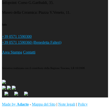
Infopoint: Corso G.Garibaldi, 35.
Museo della Ceramica: Piazza V.Veneto, 11.
Info
+39 0571 1590300
+39 0571 1590360 (Benedetta Falteri)
Area Stampa
Contatti
Iniziativa realizzata con il contributo della Regione Toscana, LR 10/2008.
Made by
Adacto
-
Mappa del Sito
|
Note legali
|
Policy