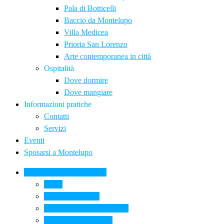
Pala di Botticelli
Baccio da Montelupo
Villa Medicea
Prioria San Lorenzo
Arte contemporanea in città
Ospitalità
Dove dormire
Dove mangiare
Informazioni pratiche
Contatti
Servizi
Eventi
Sposarsi a Montelupo
La Ceramica a Montelupo
Storia
Una qualità unica
Le botteghe della ceramica
La scuola di ceramica