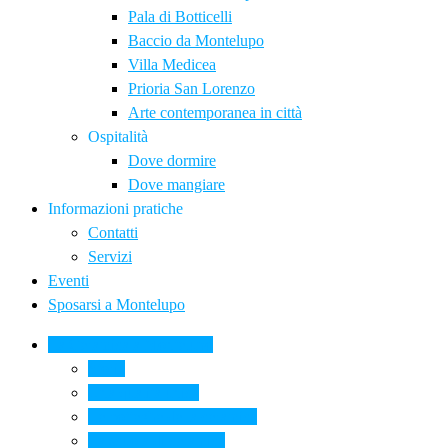
Pala di Botticelli
Baccio da Montelupo
Villa Medicea
Prioria San Lorenzo
Arte contemporanea in città
Ospitalità
Dove dormire
Dove mangiare
Informazioni pratiche
Contatti
Servizi
Eventi
Sposarsi a Montelupo
La Ceramica a Montelupo
Storia
Una qualità unica
Le botteghe della ceramica
La scuola di ceramica