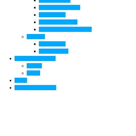
Pala di Botticelli
Baccio da Montelupo
Villa Medicea
Prioria San Lorenzo
Arte contemporanea in città
Ospitalità
Dove dormire
Dove mangiare
Informazioni pratiche
Contatti
Servizi
Eventi
Sposarsi a Montelupo