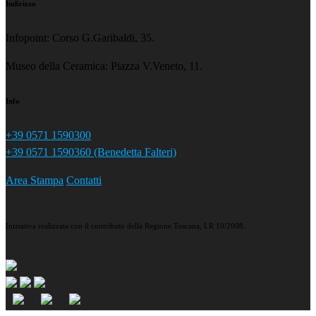
Indirizzo
Infopoint: Corso G.Garibaldi, 35.
Museo della Ceramica: Piazza V.Veneto, 11.
Info
+39 0571 1590300
+39 0571 1590360 (Benedetta Falteri)
Area Stampa
Contatti
Iniziativa realizzata con il contributo della Regione Toscana, LR 10/2008.