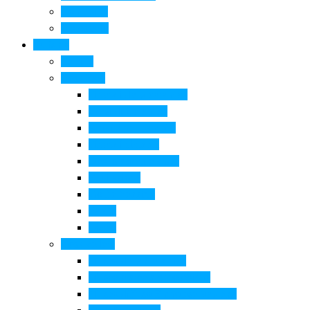
Come si fa
Il glossario
Turismo
La città
Cosa Fare
Itinerari della ceramica
Corsi di Ceramica
Attività per bambini
Itinerari ciclabili
Degustazioni e visite
Equitazione
Golf e trekking
Parchi
Locali
Cosa vedere
Museo della Ceramica
Museo e aree archeologiche
Museo diffuso Empolese Valdelsa