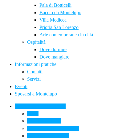
Pala di Botticelli
Baccio da Montelupo
Villa Medicea
Prioria San Lorenzo
Arte contemporanea in città
Ospitalità
Dove dormire
Dove mangiare
Informazioni pratiche
Contatti
Servizi
Eventi
Sposarsi a Montelupo
La Ceramica a Montelupo
Storia
Una qualità unica
Le botteghe della ceramica
La scuola di ceramica