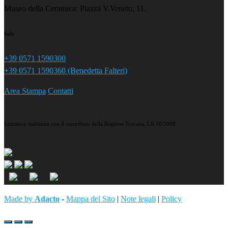
Museo della Ceramica: Piazza V.Veneto, 11.
Info
+39 0571 1590300
+39 0571 1590360 (Benedetta Falteri)
Area Stampa
Contatti
Iniziativa realizzata con il contributo della Regione Toscana, LR 10/2008.
Made by
Adacto
-
Mappa del Sito
|
Note legali
|
Policy