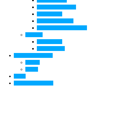
Pala di Botticelli
Baccio da Montelupo
Villa Medicea
Prioria San Lorenzo
Arte contemporanea in città
Ospitalità
Dove dormire
Dove mangiare
Informazioni pratiche
Contatti
Servizi
Eventi
Sposarsi a Montelupo