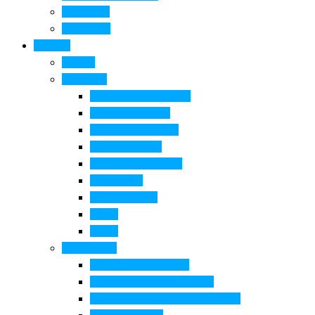
Come si fa
Il glossario
Turismo
La città
Cosa Fare
Itinerari della ceramica
Corsi di Ceramica
Attività per bambini
Itinerari ciclabili
Degustazioni e visite
Equitazione
Golf e trekking
Parchi
Locali
Cosa vedere
Museo della Ceramica
Museo e aree archeologiche
Museo diffuso Empolese Valdelsa