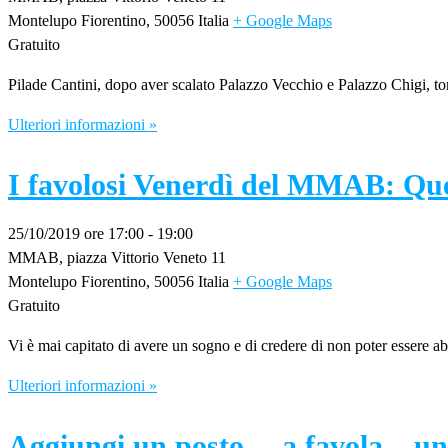
Montelupo Fiorentino
,
50056
Italia
+ Google Maps
Gratuito
Pilade Cantini, dopo aver scalato Palazzo Vecchio e Palazzo Chigi, torna
Ulteriori informazioni »
I favolosi Venerdì del MMAB: Que
25/10/2019 ore 17:00
-
19:00
MMAB,
piazza Vittorio Veneto 11
Montelupo Fiorentino
,
50056
Italia
+ Google Maps
Gratuito
Vi è mai capitato di avere un sogno e di credere di non poter essere ab
Ulteriori informazioni »
Aggiungi un posto… a favola – u