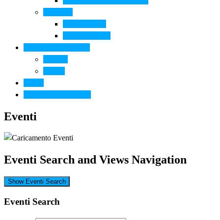
Arte contemporanea in città
Ospitalità
Dove dormire
Dove mangiare
Informazioni pratiche
Contatti
Servizi
Eventi
Sposarsi a Montelupo
Eventi
Eventi Search and Views Navigation
Show Eventi Search
Eventi Search