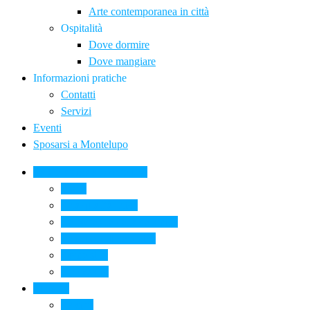
Arte contemporanea in città
Ospitalità
Dove dormire
Dove mangiare
Informazioni pratiche
Contatti
Servizi
Eventi
Sposarsi a Montelupo
La Ceramica a Montelupo
Storia
Una qualità unica
Le botteghe della ceramica
La scuola di ceramica
Come si fa
Il glossario
Turismo
La città