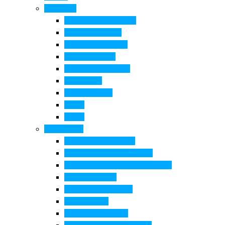
Cosa Fare
Itinerari della ceramica
Corsi di Ceramica
Attività per bambini
Itinerari ciclabili
Degustazioni e visite
Equitazione
Golf e trekking
Parchi
Locali
Cosa vedere
Museo della Ceramica
Museo e aree archeologiche
Museo diffuso Empolese Valdelsa
Pala di Botticelli
Baccio da Montelupo
Villa Medicea
Prioria San Lorenzo