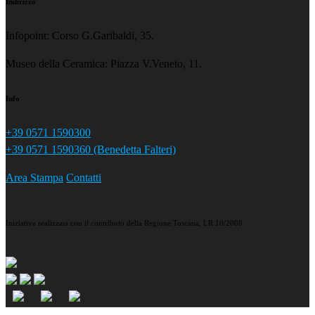
Indirizzo
Infopoint: Corso G.Garibaldi, 35.
Museo della Ceramica: Piazza V.Veneto, 11.
Info
+39 0571 1590300
+39 0571 1590360 (Benedetta Falteri)
Area Stampa
Contatti
Iniziativa realizzata con il contributo della Regione Toscana, LR 10/2008.