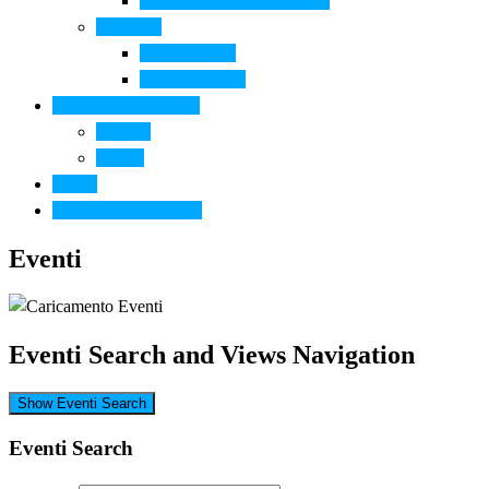
Arte contemporanea in città
Ospitalità
Dove dormire
Dove mangiare
Informazioni pratiche
Contatti
Servizi
Eventi
Sposarsi a Montelupo
Eventi
Eventi Search and Views Navigation
Show Eventi Search
Eventi Search