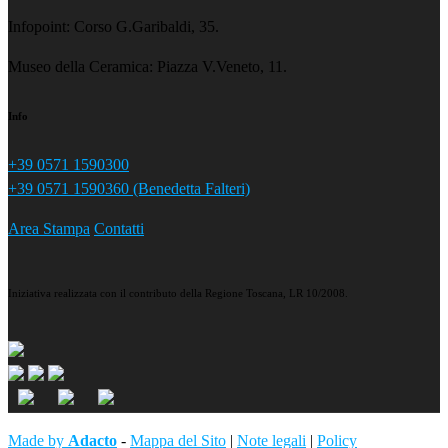
Infopoint: Corso G.Garibaldi, 35.
Museo della Ceramica: Piazza V.Veneto, 11.
Info
+39 0571 1590300
+39 0571 1590360 (Benedetta Falteri)
Area Stampa
Contatti
Iniziativa realizzata con il contributo della Regione Toscana, LR 10/2008.
Made by
Adacto
-
Mappa del Sito
|
Note legali
|
Policy