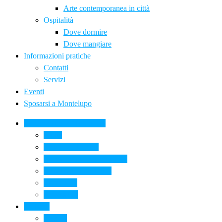
Arte contemporanea in città
Ospitalità
Dove dormire
Dove mangiare
Informazioni pratiche
Contatti
Servizi
Eventi
Sposarsi a Montelupo
La Ceramica a Montelupo
Storia
Una qualità unica
Le botteghe della ceramica
La scuola di ceramica
Come si fa
Il glossario
Turismo
La città