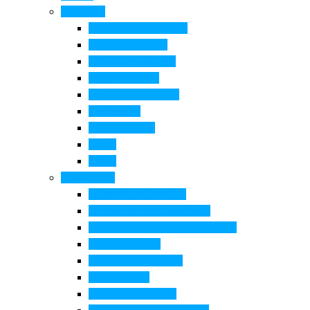
Cosa Fare
Itinerari della ceramica
Corsi di Ceramica
Attività per bambini
Itinerari ciclabili
Degustazioni e visite
Equitazione
Golf e trekking
Parchi
Locali
Cosa vedere
Museo della Ceramica
Museo e aree archeologiche
Museo diffuso Empolese Valdelsa
Pala di Botticelli
Baccio da Montelupo
Villa Medicea
Prioria San Lorenzo