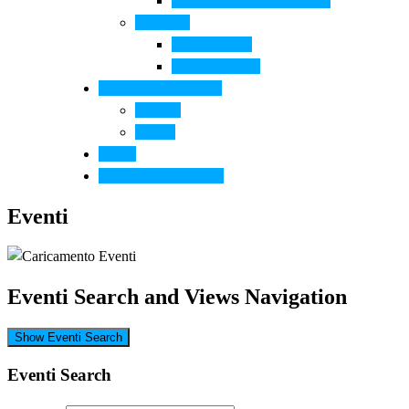
Arte contemporanea in città
Ospitalità
Dove dormire
Dove mangiare
Informazioni pratiche
Contatti
Servizi
Eventi
Sposarsi a Montelupo
Eventi
Eventi Search and Views Navigation
Show Eventi Search
Eventi Search