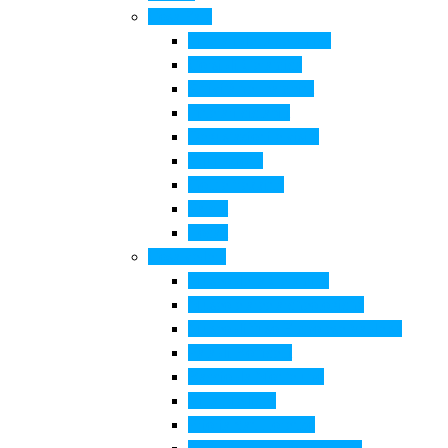
Cosa Fare
Itinerari della ceramica
Corsi di Ceramica
Attività per bambini
Itinerari ciclabili
Degustazioni e visite
Equitazione
Golf e trekking
Parchi
Locali
Cosa vedere
Museo della Ceramica
Museo e aree archeologiche
Museo diffuso Empolese Valdelsa
Pala di Botticelli
Baccio da Montelupo
Villa Medicea
Prioria San Lorenzo