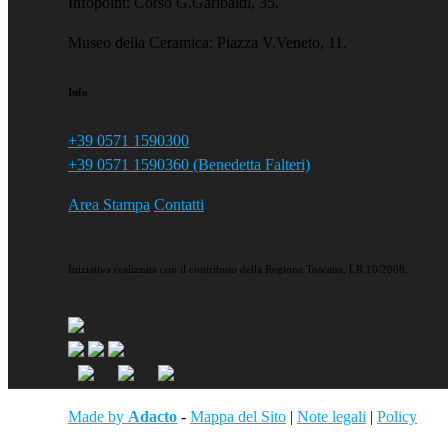
Infopoint: Corso G.Garibaldi, 35.
Museo della Ceramica: Piazza V.Veneto, 11.
Info
+39 0571 1590300
+39 0571 1590360 (Benedetta Falteri)
Area Stampa
Contatti
Iniziativa realizzata con il contributo della Regione Toscana, LR 10/2008.
Made by
Adacto
-
Mappa del Sito
|
Note legali
|
Policy