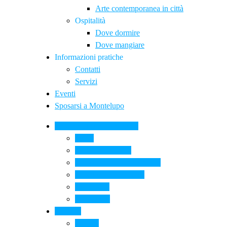
Arte contemporanea in città
Ospitalità
Dove dormire
Dove mangiare
Informazioni pratiche
Contatti
Servizi
Eventi
Sposarsi a Montelupo
La Ceramica a Montelupo
Storia
Una qualità unica
Le botteghe della ceramica
La scuola di ceramica
Come si fa
Il glossario
Turismo
La città