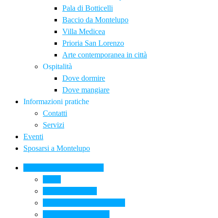
Pala di Botticelli
Baccio da Montelupo
Villa Medicea
Prioria San Lorenzo
Arte contemporanea in città
Ospitalità
Dove dormire
Dove mangiare
Informazioni pratiche
Contatti
Servizi
Eventi
Sposarsi a Montelupo
La Ceramica a Montelupo
Storia
Una qualità unica
Le botteghe della ceramica
La scuola di ceramica