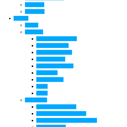
Come si fa
Il glossario
Turismo
La città
Cosa Fare
Itinerari della ceramica
Corsi di Ceramica
Attività per bambini
Itinerari ciclabili
Degustazioni e visite
Equitazione
Golf e trekking
Parchi
Locali
Cosa vedere
Museo della Ceramica
Museo e aree archeologiche
Museo diffuso Empolese Valdelsa