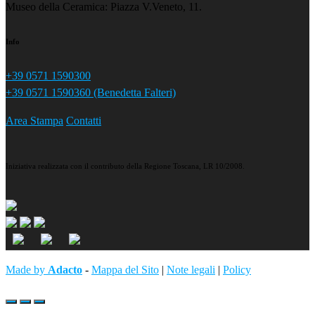
Museo della Ceramica: Piazza V.Veneto, 11.
Info
+39 0571 1590300
+39 0571 1590360 (Benedetta Falteri)
Area Stampa
Contatti
Iniziativa realizzata con il contributo della Regione Toscana, LR 10/2008.
Made by
Adacto
-
Mappa del Sito
|
Note legali
|
Policy