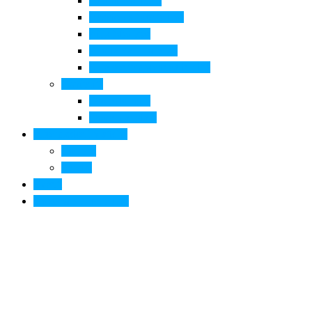
Pala di Botticelli
Baccio da Montelupo
Villa Medicea
Prioria San Lorenzo
Arte contemporanea in città
Ospitalità
Dove dormire
Dove mangiare
Informazioni pratiche
Contatti
Servizi
Eventi
Sposarsi a Montelupo