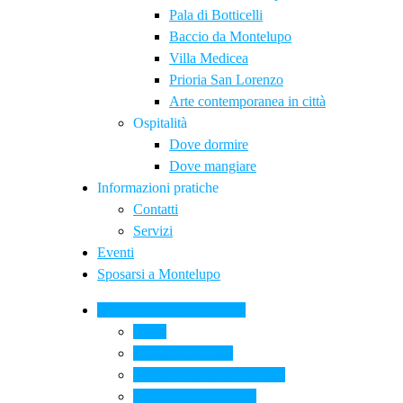
Pala di Botticelli
Baccio da Montelupo
Villa Medicea
Prioria San Lorenzo
Arte contemporanea in città
Ospitalità
Dove dormire
Dove mangiare
Informazioni pratiche
Contatti
Servizi
Eventi
Sposarsi a Montelupo
La Ceramica a Montelupo
Storia
Una qualità unica
Le botteghe della ceramica
La scuola di ceramica