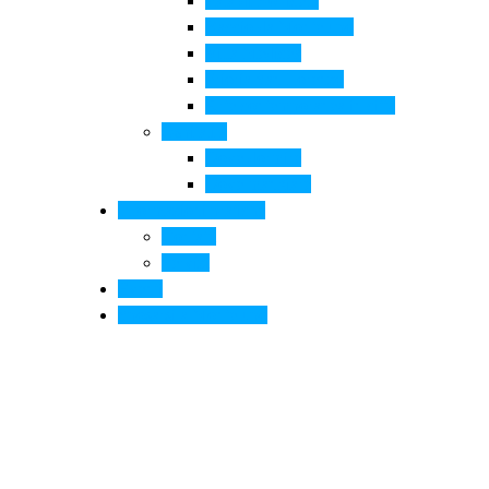
Pala di Botticelli
Baccio da Montelupo
Villa Medicea
Prioria San Lorenzo
Arte contemporanea in città
Ospitalità
Dove dormire
Dove mangiare
Informazioni pratiche
Contatti
Servizi
Eventi
Sposarsi a Montelupo