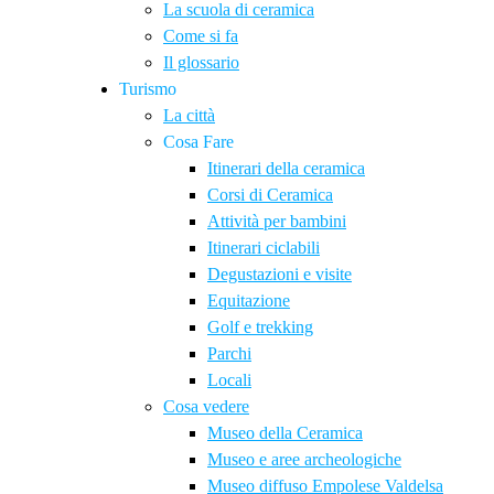
La scuola di ceramica
Come si fa
Il glossario
Turismo
La città
Cosa Fare
Itinerari della ceramica
Corsi di Ceramica
Attività per bambini
Itinerari ciclabili
Degustazioni e visite
Equitazione
Golf e trekking
Parchi
Locali
Cosa vedere
Museo della Ceramica
Museo e aree archeologiche
Museo diffuso Empolese Valdelsa