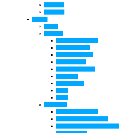
Come si fa
Il glossario
Turismo
La città
Cosa Fare
Itinerari della ceramica
Corsi di Ceramica
Attività per bambini
Itinerari ciclabili
Degustazioni e visite
Equitazione
Golf e trekking
Parchi
Locali
Cosa vedere
Museo della Ceramica
Museo e aree archeologiche
Museo diffuso Empolese Valdelsa