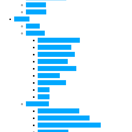
Come si fa
Il glossario
Turismo
La città
Cosa Fare
Itinerari della ceramica
Corsi di Ceramica
Attività per bambini
Itinerari ciclabili
Degustazioni e visite
Equitazione
Golf e trekking
Parchi
Locali
Cosa vedere
Museo della Ceramica
Museo e aree archeologiche
Museo diffuso Empolese Valdelsa