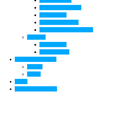
Pala di Botticelli
Baccio da Montelupo
Villa Medicea
Prioria San Lorenzo
Arte contemporanea in città
Ospitalità
Dove dormire
Dove mangiare
Informazioni pratiche
Contatti
Servizi
Eventi
Sposarsi a Montelupo