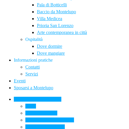
Pala di Botticelli
Baccio da Montelupo
Villa Medicea
Prioria San Lorenzo
Arte contemporanea in città
Ospitalità
Dove dormire
Dove mangiare
Informazioni pratiche
Contatti
Servizi
Eventi
Sposarsi a Montelupo
La Ceramica a Montelupo
Storia
Una qualità unica
Le botteghe della ceramica
La scuola di ceramica