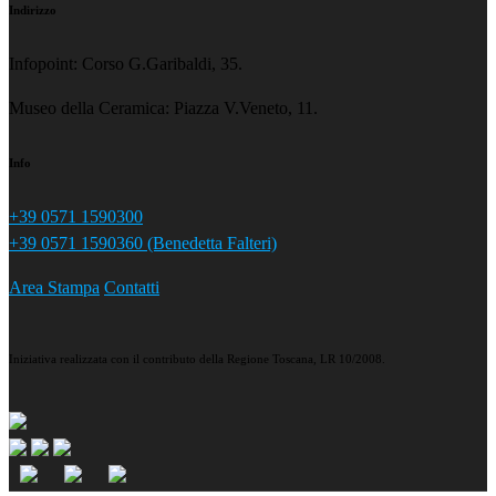
Indirizzo
Infopoint: Corso G.Garibaldi, 35.
Museo della Ceramica: Piazza V.Veneto, 11.
Info
+39 0571 1590300
+39 0571 1590360 (Benedetta Falteri)
Area Stampa
Contatti
Iniziativa realizzata con il contributo della Regione Toscana, LR 10/2008.