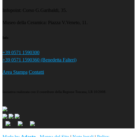
Infopoint: Corso G.Garibaldi, 35.
Museo della Ceramica: Piazza V.Veneto, 11.
Info
+39 0571 1590300
+39 0571 1590360 (Benedetta Falteri)
Area Stampa
Contatti
Iniziativa realizzata con il contributo della Regione Toscana, LR 10/2008.
Made by
Adacto
-
Mappa del Sito
|
Note legali
|
Policy