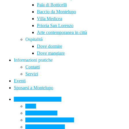
Pala di Botticelli
Baccio da Montelupo
Villa Medicea
Prioria San Lorenzo
Arte contemporanea in città
Ospitalità
Dove dormire
Dove mangiare
Informazioni pratiche
Contatti
Servizi
Eventi
Sposarsi a Montelupo
La Ceramica a Montelupo
Storia
Una qualità unica
Le botteghe della ceramica
La scuola di ceramica