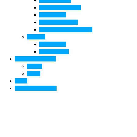
Pala di Botticelli
Baccio da Montelupo
Villa Medicea
Prioria San Lorenzo
Arte contemporanea in città
Ospitalità
Dove dormire
Dove mangiare
Informazioni pratiche
Contatti
Servizi
Eventi
Sposarsi a Montelupo