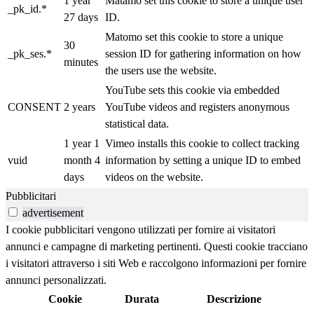
1 year
Matamo set this cookie to store a unique user
_pk_id.*
27 days
ID.
Matomo set this cookie to store a unique
30
_pk_ses.*
session ID for gathering information on how
minutes
the users use the website.
YouTube sets this cookie via embedded
CONSENT
2 years
YouTube videos and registers anonymous
statistical data.
1 year 1
Vimeo installs this cookie to collect tracking
vuid
month 4
information by setting a unique ID to embed
days
videos on the website.
Pubblicitari
advertisement
I cookie pubblicitari vengono utilizzati per fornire ai visitatori
annunci e campagne di marketing pertinenti. Questi cookie tracciano
i visitatori attraverso i siti Web e raccolgono informazioni per fornire
annunci personalizzati.
Cookie
Durata
Descrizione