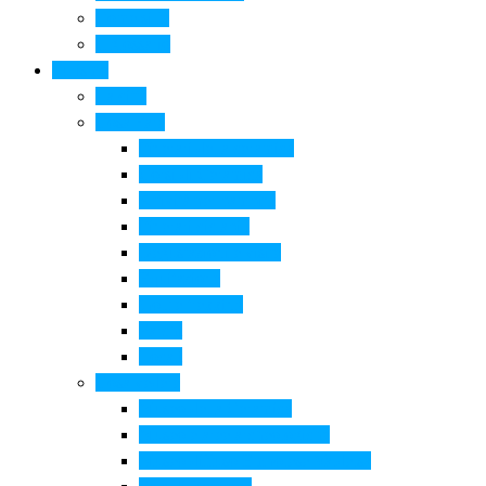
Come si fa
Il glossario
Turismo
La città
Cosa Fare
Itinerari della ceramica
Corsi di Ceramica
Attività per bambini
Itinerari ciclabili
Degustazioni e visite
Equitazione
Golf e trekking
Parchi
Locali
Cosa vedere
Museo della Ceramica
Museo e aree archeologiche
Museo diffuso Empolese Valdelsa